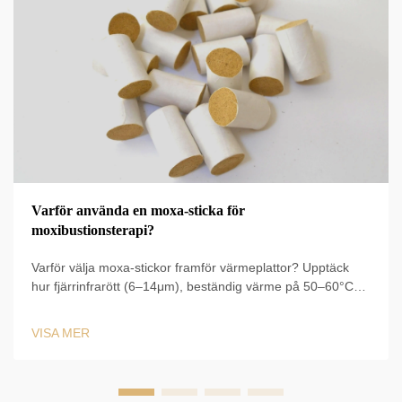
Varför använda en moxa-sticka för
moxibustionsterapi?
Varför välja moxa-stickor framför värmeplattor? Upptäck
hur fjärrinfrarött (6–14μm), beständig värme på 50–60°C
och en cirkulationsökning med 60 % driver kliniska resultat.
Läs om vetenskapligt stödda fördelar redan nu.
VISA MER