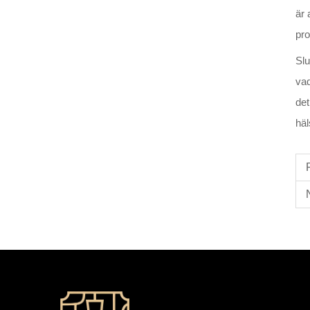
är 
pr
Slu
vad
det
häl