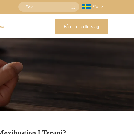
SV
Få ett offertförslag
ss
xibustion I Terapi?