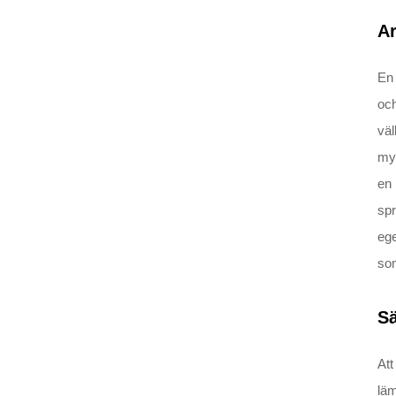
A
En 
och
väl
myn
en 
sp
ege
som
Sä
Att
läm