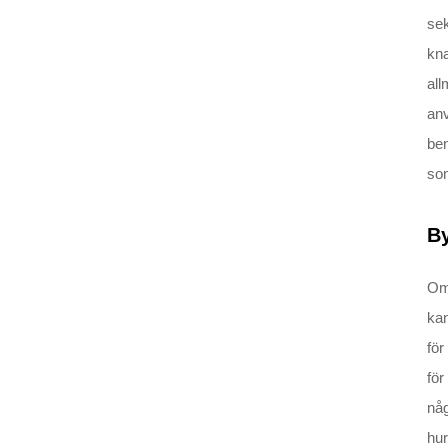
sek
kna
all
anv
ben
som
By
Om 
kan
för
för
någ
hur