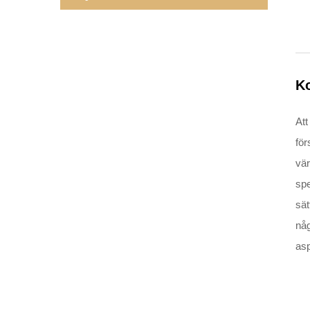
K
Att
för
vä
spe
sät
någ
asp