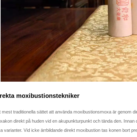
rekta moxibustionstekniker
 mest traditionella sättet att använda moxibustionsmoxa är genom direk
akon direkt på huden vid en akupunkturpunkt och tända den. Innan du bl
ka varianter. Vid icke ärrbildande direkt moxibustion tas konen bort pr