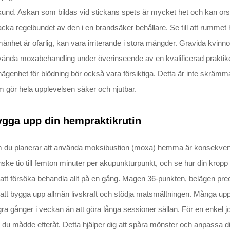
und. Askan som bildas vid stickans spets är mycket het och kan or
cka regelbundet av den i en brandsäker behållare. Se till att rummet
mänhet är ofarlig, kan vara irriterande i stora mängder. Gravida kvin
ända moxabehandling under överinseende av en kvalificerad praktik
ägenhet för blödning bör också vara försiktiga. Detta är inte skrämman
 gör hela upplevelsen säker och njutbar.
gga upp din hempraktikrutin
du planerar att använda moksibustion (moxa) hemma är konsekvens v
ske tio till femton minuter per akupunkturpunkt, och se hur din kropp re
 att försöka behandla allt på en gång. Magen 36-punkten, belägen preci
 att bygga upp allmän livskraft och stödja matsmältningen. Många uppt
ra gånger i veckan än att göra långa sessioner sällan. För en enkel j
 du mådde efteråt. Detta hjälper dig att spåra mönster och anpassa di