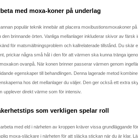
rbeta med moxa-koner på underlag
annan populär teknik innebär att placera moxibustionsmoxakoner på
 den brinnande örten. Vanliga mellanlager inkluderar skivor av färsk ing
känd för matsmältningsproblem och kallrelaterade tillstånd. Du skä
t, prickar några små hål i den för att värmen ska kunna tränga ige
moxakon ovanpå. När konen brinner passerar värmen genom ingefäran
ridande egenskaper till behandlingen. Denna lagerade metod kombi
nskaperna hos det mellanlager du väljer. Den ger också ett extra skyd
 upplever direkt värme som för intensiv.
kerhetstips som verkligen spelar roll
 arbeta med eld i närheten av kroppen kräver vissa grundläggande förs
plig moxa-släckare i närheten för att släcka stickan när du är klar. 