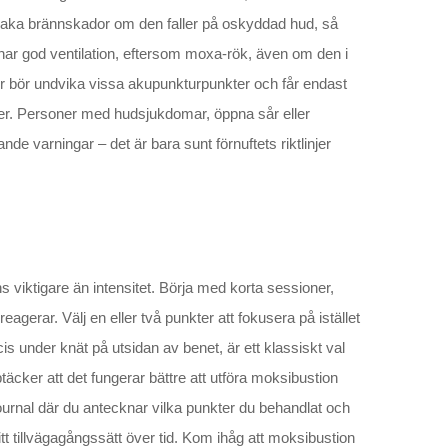
saka brännskador om den faller på oskyddad hud, så
 har god ventilation, eftersom moxa-rök, även om den i
nor bör undvika vissa akupunkturpunkter och får endast
er. Personer med hudsjukdomar, öppna sår eller
de varningar – det är bara sunt förnuftets riktlinjer
iktigare än intensitet. Börja med korta sessioner,
agerar. Välj en eller två punkter att fokusera på istället
s under knät på utsidan av benet, är ett klassiskt val
äcker att det fungerar bättre att utföra moksibustion
ournal där du antecknar vilka punkter du behandlat och
tt tillvägagångssätt över tid. Kom ihåg att moksibustion