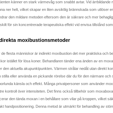
ienten känner en stark värmevåg som snabbt avtar. Vid ärrbildande m
nna ner helt, vilket skapar en liten avsiktlig brännskada som utlöser 
edrar den mildare metoden eftersom den är säkrare och mer behaglig
skilt för sin koncentrerade terapeutiska effekt vid envisa tillstånd so
direkta moxibustionsmetoder
 de flesta människor är indirekt moxibustion det mer praktiska och 
ckor istället för lösa koner. Behandlaren tänder ena änden av en mox
r den aktuella akupunktpunkten. Värmen strålar nedåt utan direkt kon
 stilla eller använda en pickande rörelse där du för den närmare och 
norlunda känsla och effekt. Många privatpersoner som använder mo
tre kontroll över intensiteten. Det finns också tillbehör som moxabo
cerar den tända moxan i en behållare som vilar på kroppen, vilket s
kt handpositionering. Denna metod är utmärkt för behandling av stö