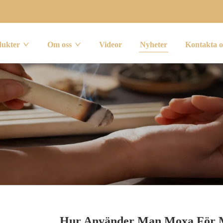
dukter
Om oss
Videor
Nyheter
Kontakta o
Hur Använder Man Moxa För Mo