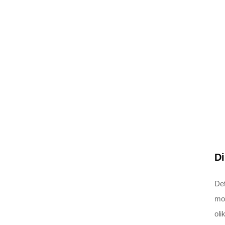
Di
Det
mox
oli