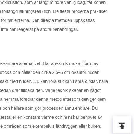
oxibustion, som är långt mindre vanlig idag, får konen
en förlängd läkningsreaktion. De flesta moderna praktiker
 för patienterna. Den direkta metoden uppskattas
m inte har reagerat på andra behandlingar.
bekvämare alternativet. Här används moxa i form av
asticka och håller den cirka 2,5–5 cm ovanför huden
takt med huden. Du kan röra stickan i små cirklar, hålla
sedan drar tillbaka den. Varje teknik skapar en något
xa hemma föredrar denna metod eftersom den ger dem
xar och hållare som gör processen ännu enklare. Du
äkerställer en konstant värme och minskar behovet av
rre områden som exempelvis ländryggen eller buken.