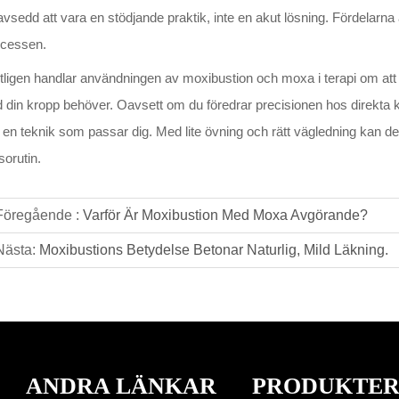
avsedd att vara en stödjande praktik, inte en akut lösning. Fördelarn
ocessen.
tligen handlar användningen av moxibustion och moxa i terapi om att
 din kropp behöver. Oavsett om du föredrar precisionen hos direkta k
 en teknik som passar dig. Med lite övning och rätt vägledning kan den
sorutin.
Föregående :
Varför Är Moxibustion Med Moxa Avgörande?
Nästa:
Moxibustions Betydelse Betonar Naturlig, Mild Läkning.
ANDRA LÄNKAR
PRODUKTE