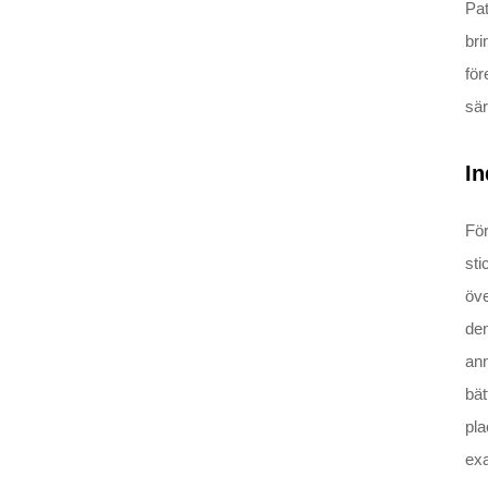
Pat
bri
för
sär
In
För
sti
öve
den
an
bät
pla
exa