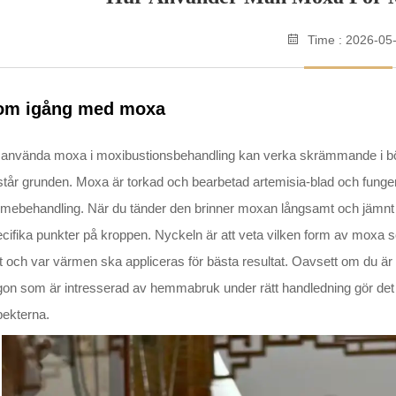
Time : 2026-05
om igång med moxa
 använda moxa i moxibustionsbehandling kan verka skrämmande i bör
står grunden. Moxa är torkad och bearbetad artemisia-blad och funger
rmebehandling. När du tänder den brinner moxan långsamt och jämn
cifika punkter på kroppen. Nyckeln är att veta vilken form av moxa
t och var värmen ska appliceras för bästa resultat. Oavsett om du är 
on som är intresserad av hemmabruk under rätt handledning gör det s
ekterna.