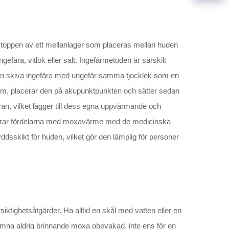
 toppen av ett mellanlager som placeras mellan huden
efära, vitlök eller salt. Ingefärmetoden är särskilt
r en skiva ingefära med ungefär samma tjocklek som en
nom, placerar den på akupunktpunkten och sätter sedan
, vilket lägger till dess egna uppvärmande och
nerar fördelarna med moxavärme med de medicinska
dsskikt för huden, vilket gör den lämplig för personer
iktighetsåtgärder. Ha alltid en skål med vatten eller en
Lämna aldrig brinnande moxa obevakad, inte ens för en