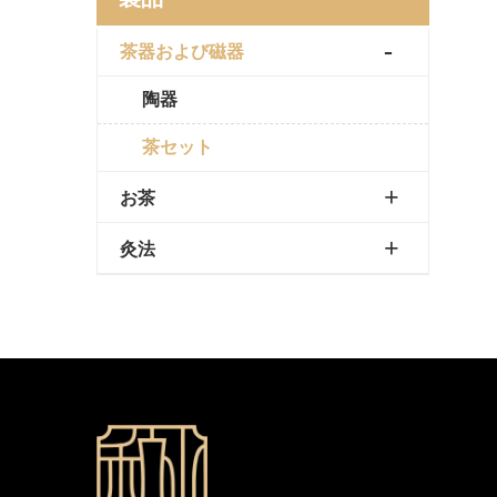
茶器および磁器
陶器
茶セット
お茶
灸法