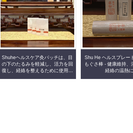
Shuheヘルスケア灸パッチは、目
Shu He ヘルスプレ
の下のたるみを軽減し、活力を回
もぐさ棒 - 健康維持
復し、経絡を整えるために使用さ
経絡の温熱
れます。