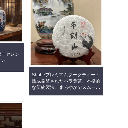
 ポーセレン
レン
Shuheプレミアムダークティー：
熟成発酵されたバラ葉茶、本格的
な伝統製法、まろやかでスムーズ
な味わい。消化促進やリラクゼー
ションに最適な自然由来の健康茶