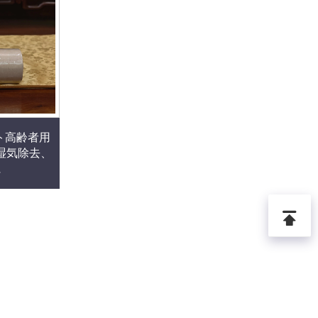
ート高齢者用
、湿気除去、
に