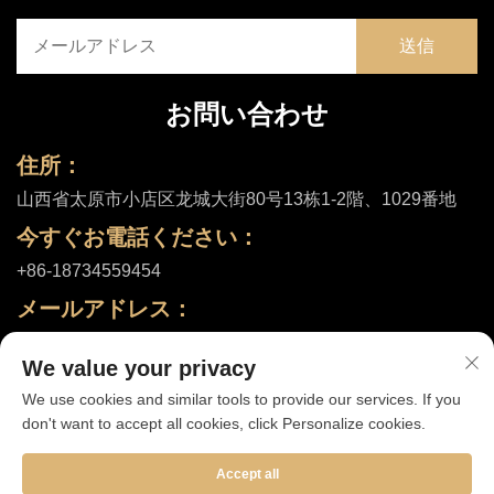
お問い合わせ
住所：
山西省太原市小店区龙城大街80号13栋1-2階、1029番地
今すぐお電話ください：
+86-18734559454
メールアドレス：
[email protected]
We value your privacy
We use cookies and similar tools to provide our services. If you
don't want to accept all cookies, click Personalize cookies.
Copyright © 2025 山西舒和健康有限公司 |
プライバシーポリシー
Accept all