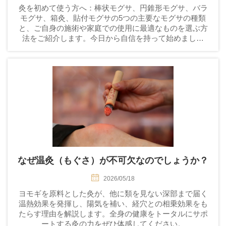
灸を初めて使う方へ：棒状モグサ、円錐形モグサ、バラ
モグサ、箱灸、貼付モグサの5つの主要なモグサの種類
と、ご自身の施術や家庭での使用に最適なものを選ぶ方
法をご紹介します。今日から自信を持って始めましょ
う。
なぜ温灸（もぐさ）が不可欠なのでしょうか？
2026/05/18
ヨモギを原料とした灸が、他に類を見ない深部まで届く
温熱効果を発揮し、陽気を補い、経穴との相乗効果をも
たらす理由を解説します。全身の健康をトータルにサポ
ートする灸の力をぜひ体感してください。