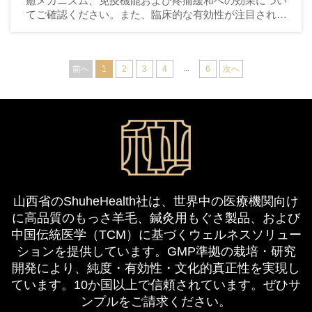
癒メカニズム、免疫機能および疼痛緩和への効果につい
てご確認ください。また、臨床的な有効性が注目される
理由も明らかにします。エビデンスに基づくウェルネス
支援をぜひご体験ください。
...
前へ
1
2
3
4
6
次へ
山西省のShuheHealth社は、世界中の医療機関向け
に高品質のもっさ羊毛、鍼灸用もぐさ製品、および
中国伝統医学（TCM）に基づくウェルネスソリュー
ションを提供しています。GMP準拠の栽培・研究
開発により、純度・有効性・文化的真正性を実現し
ています。10か国以上で信頼されています。ぜひサ
ンプルをご請求ください。