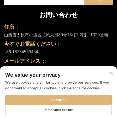
お問い合わせ
住所：
山西省太原市小店区龙城大街80号13栋1-2階、1029番地
今すぐお電話ください：
+86-18734559454
メールアドレス：
[email protected]
We value your privacy
We use cookies and similar tools to provide our services. If you
don't want to accept all cookies, click Personalize cookies.
Copyright © 2025 山西舒和健康有限公司 |
プライバシーポリシー
Accept all
Personalize cookies