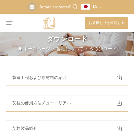
JA
[email protected]
お見積もりを依頼する
ダウンロード
ホームページ
>
当社について
>
ダウンロード
製造工程および原材料の紹介
艾柱の使用方法チュートリアル
艾柱製品紹介