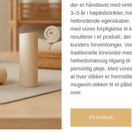
der er håndlavet med omhu
3–5 år i højdedistrikter, hv
helbredende egenskaber. 
med vores forpligtelse til
resulterer i et produkt, de
kunders forventninger. Vor
traditionelle kinesiske med
helhedsmæssig tilgang til
personlig pleje. Med vores
at hver stikker er fremstil
mugwort-stikker til et pål
over.
Få et tilbud