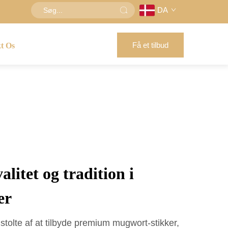
DA
Få et tilbud
t Os
alitet og tradition i
er
tolte af at tilbyde premium mugwort-stikker,