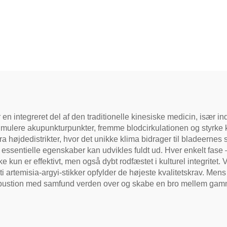
er en integreret del af den traditionelle kinesiske medicin, især
stimulere akupunkturpunkter, fremme blodcirkulationen og styrk
a højdedistrikter, hvor det unikke klima bidrager til bladeerne
e essentielle egenskaber kan udvikles fuldt ud. Hver enkelt fase –
 ikke kun er effektivt, men også dybt rodfæstet i kulturel integrit
arti artemisia-argyi-stikker opfylder de højeste kvalitetskrav. Men
a moxibustion med samfund verden over og skabe en bro mellem 