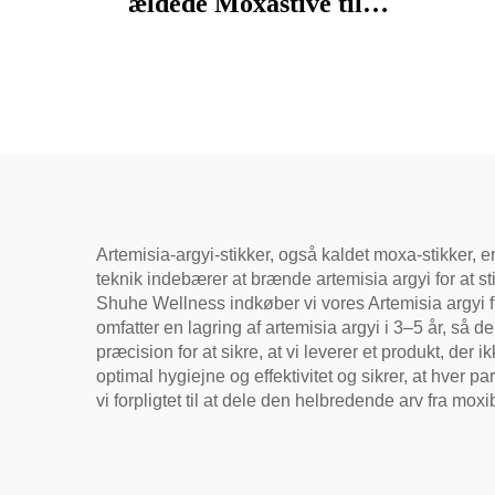
ældede Moxastive til
velvære, fjernelse af
fugtighed og opvarmning
af meridianer
Artemisia-argyi-stikker, også kaldet moxa-stikker, 
teknik indebærer at brænde artemisia argyi for at 
Shuhe Wellness indkøber vi vores Artemisia argyi fr
omfatter en lagring af artemisia argyi i 3–5 år, så d
præcision for at sikre, at vi leverer et produkt, der
optimal hygiejne og effektivitet og sikrer, at hver p
vi forpligtet til at dele den helbredende arv fr