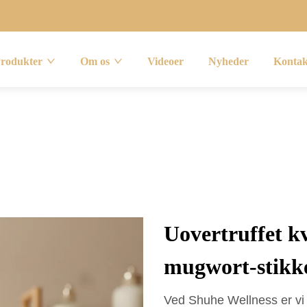
rodukter
Om os
Videoer
Nyheder
Kontak
Uovertruffet kv
mugwort-stikk
Ved Shuhe Wellness er vi s