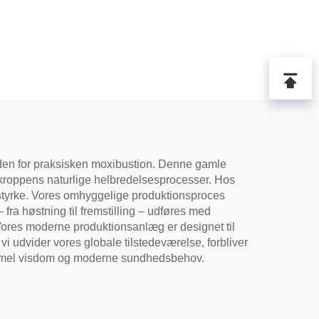
 inden for praksisken moxibustion. Denne gamle
e kroppens naturlige helbredelsesprocesser. Hos
s styrke. Vores omhyggelige produktionsproces
 fra høstning til fremstilling – udføres med
et. Vores moderne produktionsanlæg er designet til
s vi udvider vores globale tilstedeværelse, forbliver
gammel visdom og moderne sundhedsbehov.