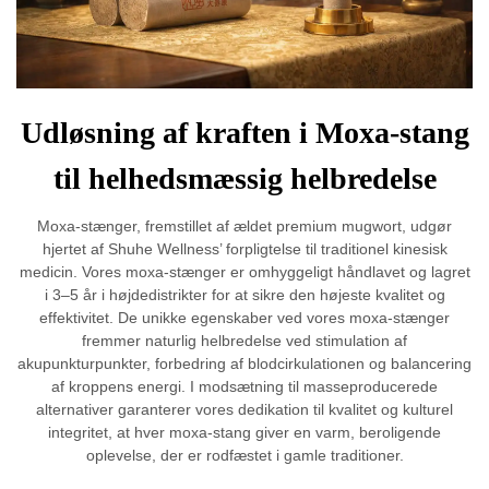
Udløsning af kraften i Moxa-stang
til helhedsmæssig helbredelse
Moxa-stænger, fremstillet af ældet premium mugwort, udgør
hjertet af Shuhe Wellness’ forpligtelse til traditionel kinesisk
medicin. Vores moxa-stænger er omhyggeligt håndlavet og lagret
i 3–5 år i højdedistrikter for at sikre den højeste kvalitet og
effektivitet. De unikke egenskaber ved vores moxa-stænger
fremmer naturlig helbredelse ved stimulation af
akupunkturpunkter, forbedring af blodcirkulationen og balancering
af kroppens energi. I modsætning til masseproducerede
alternativer garanterer vores dedikation til kvalitet og kulturel
integritet, at hver moxa-stang giver en varm, beroligende
oplevelse, der er rodfæstet i gamle traditioner.