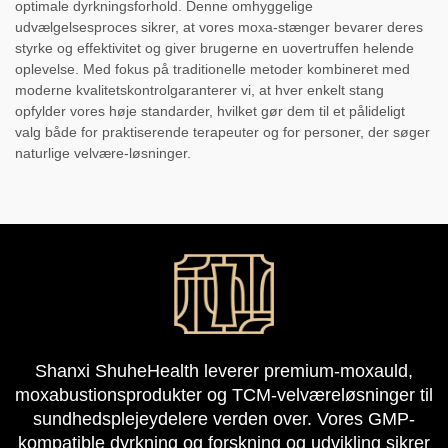
optimale dyrkningsforhold. Denne omhyggelige
udvælgelsesproces sikrer, at vores moxa-stænger bevarer deres
styrke og effektivitet og giver brugerne en uovertruffen helende
oplevelse. Med fokus på traditionelle metoder kombineret med
moderne kvalitetskontrolgaranterer vi, at hver enkelt stang
opfylder vores høje standarder, hvilket gør dem til et pålideligt
valg både for praktiserende terapeuter og for personer, der søger
naturlige velvære-løsninger.
Shanxi ShuheHealth leverer premium-moxauld,
moxabustionsprodukter og TCM-velværeløsninger til
sundhedsplejeydelere verden over. Vores GMP-
kompatible dyrkning og forskning og udvikling sikrer