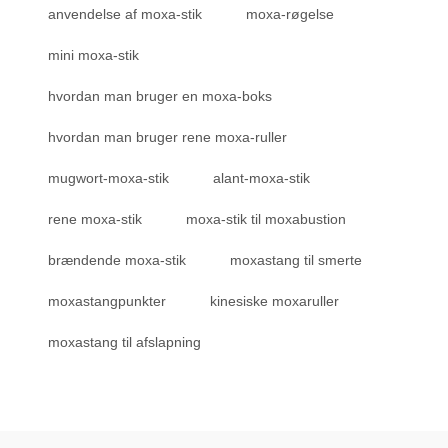
anvendelse af moxa-stik
moxa-røgelse
mini moxa-stik
hvordan man bruger en moxa-boks
hvordan man bruger rene moxa-ruller
mugwort-moxa-stik
alant-moxa-stik
rene moxa-stik
moxa-stik til moxabustion
brændende moxa-stik
moxastang til smerte
moxastangpunkter
kinesiske moxaruller
moxastang til afslapning