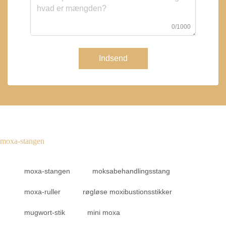
0/1000
Indsend
moxa-stangen
moxa-stangen
moksabehandlingsstang
moxa-ruller
røgløse moxibustionsstikker
mugwort-stik
mini moxa