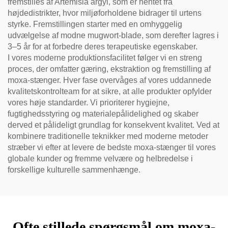
fremstilles af Artemisia argyi, som er hentet fra
højdedistrikter, hvor miljøforholdene bidrager til urtens
styrke. Fremstillingen starter med en omhyggelig
udvælgelse af modne mugwort-blade, som derefter lagres i
3–5 år for at forbedre deres terapeutiske egenskaber.
I vores moderne produktionsfacilitet følger vi en streng
proces, der omfatter gæring, ekstraktion og fremstilling af
moxa-stænger. Hver fase overvåges af vores uddannede
kvalitetskontrolteam for at sikre, at alle produkter opfylder
vores høje standarder. Vi prioriterer hygiejne,
fugtighedsstyring og materialepålidelighed og skaber
derved et pålideligt grundlag for konsekvent kvalitet. Ved at
kombinere traditionelle teknikker med moderne metoder
stræber vi efter at levere de bedste moxa-stænger til vores
globale kunder og fremme velvære og helbredelse i
forskellige kulturelle sammenhænge.
Ofte stillede spørgsmål om moxa-