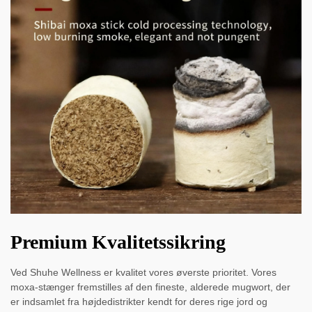
Premium Kvalitetssikring
Ved Shuhe Wellness er kvalitet vores øverste prioritet. Vores
moxa-stænger fremstilles af den fineste, alderede mugwort, der
er indsamlet fra højdedistrikter kendt for deres rige jord og