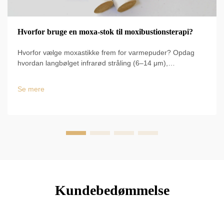
Hvorfor bruge en moxa-stok til moxibustionsterapi?
Hvorfor vælge moxastikke frem for varmepuder? Opdag
hvordan langbølget infrarød stråling (6–14 μm),
vedvarende varme på 50–60 °C og en
cirkulationsforbedring på 60 % skaber kliniske resultater.
Se mere
Lær de videnskabeligt dokumenterede fordele nu.
Kundebedømmelse