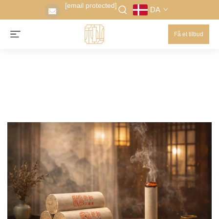
[email protected]
DA
Få et tilbud