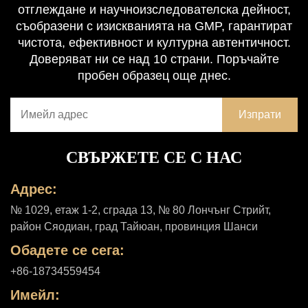
отглеждане и научноизследователска дейност,
съобразени с изискванията на GMP, гарантират
чистота, ефективност и културна автентичност.
Доверяват ни се над 10 страни. Поръчайте
пробен образец още днес.
СВЪРЖЕТЕ СЕ С НАС
Адрес:
№ 1029, етаж 1-2, сграда 13, № 80 Лончънг Стрийт,
район Сяодиан, град Тайюан, провинция Шанси
Обадете се сега:
+86-18734559454
Имейл: