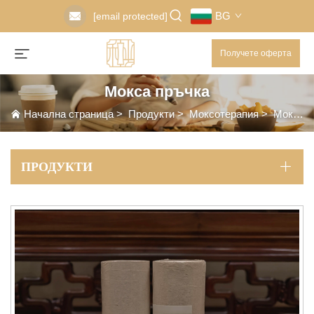
BG
[email protected]
Получете оферта
Мокса пръчка
Начална страница
>
Продукти
>
Моксотерапия
>
Мокса пръчка
ПРОДУКТИ