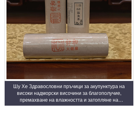
Шу Хе Здравословни пръчици за акупунктура на
високи надморски височини за благополучие,
премахване на влажността и затопляне на
меридиани