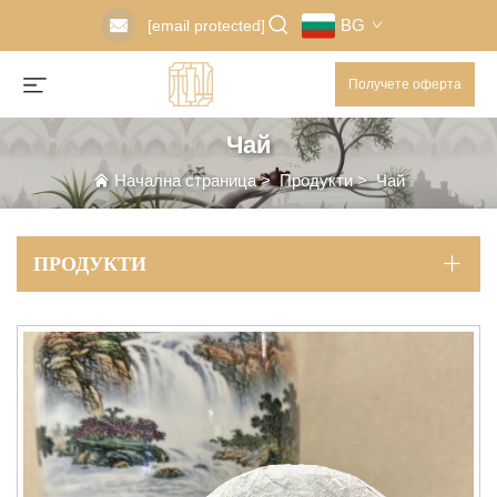
BG
[email protected]
Получете оферта
Чай
Начална страница
>
Продукти
>
Чай
ПРОДУКТИ