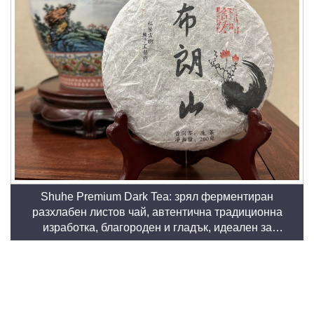
Shuhe Premium Dark Tea: зрял ферментиран
разхлабен листов чай, автентична традиционна
изработка, благороден и гладък, идеален за
храносмилане и релаксация, естествен
здравословен чай