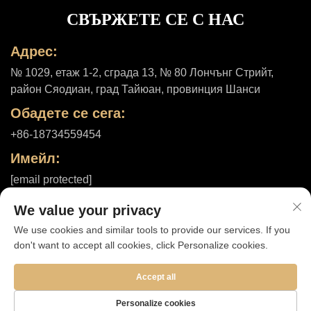
СВЪРЖЕТЕ СЕ С НАС
Адрес:
№ 1029, етаж 1-2, сграда 13, № 80 Лончънг Стрийт,
район Сяодиан, град Тайюан, провинция Шанси
Обадете се сега:
+86-18734559454
Имейл:
[email protected]
We value your privacy
We use cookies and similar tools to provide our services. If you
Всички права запазени © 2025 от Shanxi ShuheHealth Co., Ltd. |
don't want to accept all cookies, click Personalize cookies.
Политика за поверителност
Accept all
Personalize cookies