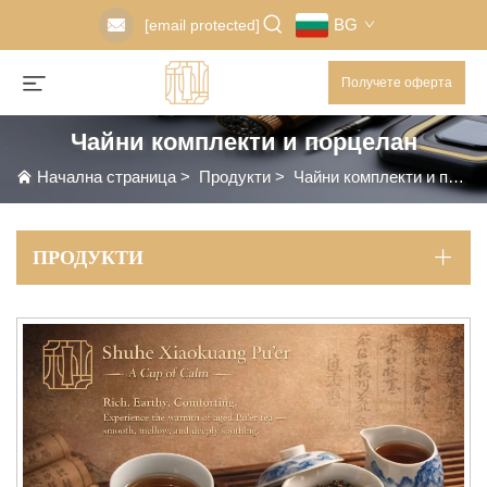
BG
[email protected]
Получете оферта
Чайни комплекти и порцелан
Начална страница
>
Продукти
>
Чайни комплекти и порцелан
ПРОДУКТИ