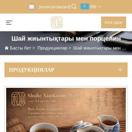
KK
[email protected]
Баға сұрау
Шай жиынтықтары мен порцелин
Басты бет
>
Продукциялар
>
Шай жиынтықтары мен порцелин
ПРОДУКЦИЯЛАР