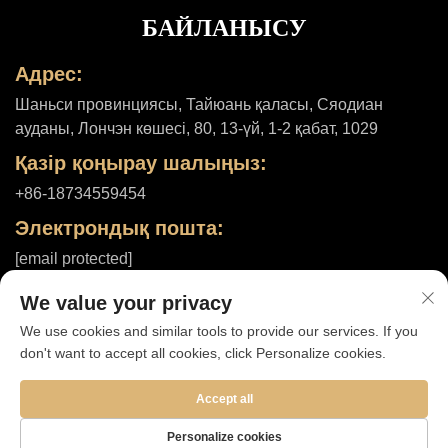
БАЙЛАНЫСУ
Адрес:
Шаньси провинциясы, Тайюань қаласы, Сяодиан
ауданы, Лончэн көшесі, 80, 13-үй, 1-2 қабат, 1029
Қазір қоңырау шалыңыз:
+86-18734559454
Электрондық пошта:
[email protected]
We value your privacy
We use cookies and similar tools to provide our services. If you
© 2025, Шаньси ШуһеҺелс компаниясы, шектеулі. Барлық құқық
don't want to accept all cookies, click Personalize cookies.
қорғалған. |
Жеке деректерді қорғау саясаты
Accept all
Personalize cookies