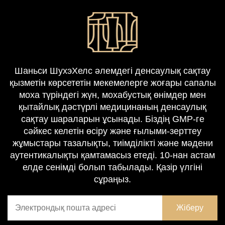
Шаньси ШухэХелс әлемдегі денсаулық сақтау
қызметін көрсететін мекемелерге жоғары сапалы
моxa түріндегі жүн, мохабустық өнімдер мен
қытайлық дәстүрлі медицинаның денсаулық
сақтау шараларын ұсынады. Біздің GMP-ге
сәйкес келетін өсіру және ғылыми-зерттеу
жұмыстары тазалықты, тиімділікті және мәдени
аутентикалықты қамтамасыз етеді. 10-нан астам
елде сенімді болып табылады. Қазір үлгіні
сұраңыз.