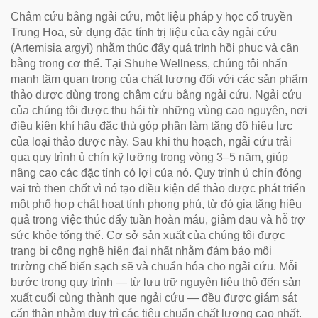
Châm cứu bằng ngải cứu, một liệu pháp y học cổ truyền
Trung Hoa, sử dụng đặc tính trị liệu của cây ngải cứu
(Artemisia argyi) nhằm thúc đẩy quá trình hồi phục và cân
bằng trong cơ thể. Tại Shuhe Wellness, chúng tôi nhấn
mạnh tầm quan trọng của chất lượng đối với các sản phẩm
thảo dược dùng trong châm cứu bằng ngải cứu. Ngải cứu
của chúng tôi được thu hái từ những vùng cao nguyên, nơi
điều kiện khí hậu đặc thù góp phần làm tăng độ hiệu lực
của loại thảo dược này. Sau khi thu hoạch, ngải cứu trải
qua quy trình ủ chín kỹ lưỡng trong vòng 3–5 năm, giúp
nâng cao các đặc tính có lợi của nó. Quy trình ủ chín đóng
vai trò then chốt vì nó tạo điều kiện để thảo dược phát triển
một phổ hợp chất hoạt tính phong phú, từ đó gia tăng hiệu
quả trong việc thúc đẩy tuần hoàn máu, giảm đau và hỗ trợ
sức khỏe tổng thể. Cơ sở sản xuất của chúng tôi được
trang bị công nghệ hiện đại nhất nhằm đảm bảo môi
trường chế biến sạch sẽ và chuẩn hóa cho ngải cứu. Mỗi
bước trong quy trình — từ lưu trữ nguyên liệu thô đến sản
xuất cuối cùng thành que ngải cứu — đều được giám sát
cẩn thận nhằm duy trì các tiêu chuẩn chất lượng cao nhất.