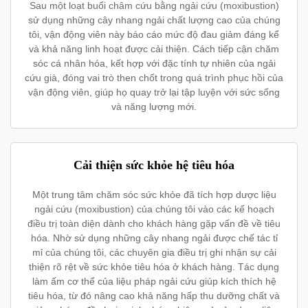
Sau một loạt buổi châm cứu bằng ngải cứu (moxibustion)
sử dụng những cây nhang ngải chất lượng cao của chúng
tôi, vận động viên này báo cáo mức độ đau giảm đáng kể
và khả năng linh hoạt được cải thiện. Cách tiếp cận chăm
sóc cá nhân hóa, kết hợp với đặc tính tự nhiên của ngải
cứu già, đóng vai trò then chốt trong quá trình phục hồi của
vận động viên, giúp họ quay trở lại tập luyện với sức sống
và năng lượng mới.
Cải thiện sức khỏe hệ tiêu hóa
Một trung tâm chăm sóc sức khỏe đã tích hợp dược liệu
ngải cứu (moxibustion) của chúng tôi vào các kế hoạch
điều trị toàn diện dành cho khách hàng gặp vấn đề về tiêu
hóa. Nhờ sử dụng những cây nhang ngải được chế tác tỉ
mỉ của chúng tôi, các chuyên gia điều trị ghi nhận sự cải
thiện rõ rệt về sức khỏe tiêu hóa ở khách hàng. Tác dụng
làm ấm cơ thể của liệu pháp ngải cứu giúp kích thích hệ
tiêu hóa, từ đó nâng cao khả năng hấp thu dưỡng chất và