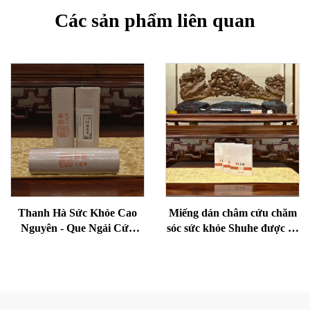
Các sản phẩm liên quan
Thanh Hà Sức Khỏe Cao
Miếng dán châm cứu chăm
Nguyên - Que Ngải Cứu
sóc sức khỏe Shuhe được sử
Lão Hóa Cho Sức Khỏe,
dụng để giảm bọng mắt,
Loại Bỏ Ẩm Và Làm Ấm
phục hồi sinh lực và thông
Kinh Mạch
kinh lạc.