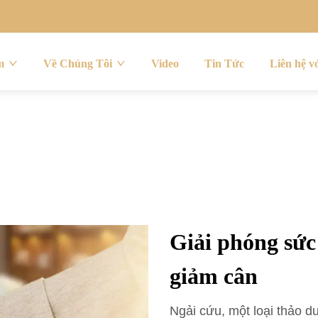
m
Về Chúng Tôi
Video
Tin Tức
Liên hệ v
Giải phóng sức
giảm cân
Ngải cứu, một loại thảo dư