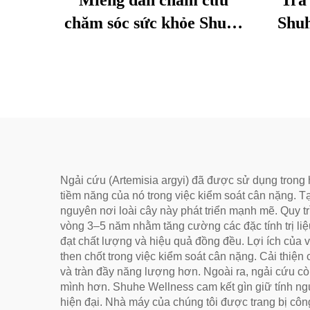
Miếng dán châm cứu
Trà
chăm sóc sức khỏe Shuhe
Shuh
được sử dụng để giảm
Năm,
bọng mắt, phục hồi sinh
Thố
lực và thông kinh lạc.
Mềm
Lý Tư
Hóa
Sứ
Ngải cứu (Artemisia argyi) đã được sử dụng trong h
tiềm năng của nó trong việc kiểm soát cân nặng. 
nguyên nơi loài cây này phát triển mạnh mẽ. Quy tr
vòng 3–5 năm nhằm tăng cường các đặc tính trị liệ
đạt chất lượng và hiệu quả đồng đều. Lợi ích của v
then chốt trong việc kiểm soát cân nặng. Cải thiệ
và tràn đầy năng lượng hơn. Ngoài ra, ngải cứu cò
mình hơn. Shuhe Wellness cam kết gìn giữ tính n
hiện đại. Nhà máy của chúng tôi được trang bị côn