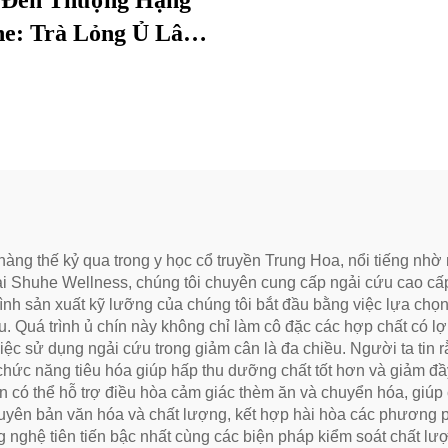
 Đen Thượng Hạng
e: Trà Lỏng Ủ Lâu
 Nghệ Thuật Truyền
ng Chính Hiệu, Vị
 Mại và Trơn Tru,
ởng để Hỗ Trợ Tiêu
 và Thư Giãn, Trà
c Khỏe Tự Nhiên
àng thế kỷ qua trong y học cổ truyền Trung Hoa, nổi tiếng nhờ n
Tại Shuhe Wellness, chúng tôi chuyên cung cấp ngải cứu cao c
ình sản xuất kỹ lưỡng của chúng tôi bắt đầu bằng việc lựa chọn 
u. Quá trình ủ chín này không chỉ làm cô đặc các hợp chất có l
iệc sử dụng ngải cứu trong giảm cân là đa chiều. Người ta tin 
n chức năng tiêu hóa giúp hấp thu dưỡng chất tốt hơn và giảm 
n có thể hỗ trợ điều hòa cảm giác thèm ăn và chuyển hóa, giúp
guyên bản văn hóa và chất lượng, kết hợp hài hòa các phương 
g nghệ tiên tiến bậc nhất cùng các biện pháp kiểm soát chất l