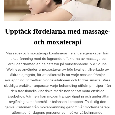
Upptäck fördelarna med massage-
och moxaterapi
Massage- och moxaterapi kombinerar helande egenskaper från
moxabrännning med de lugnande effekterna av massage och
erbjuder därmed en helhetssyn på välbefinnande. Vid Shuhe
Wellness använder vi moxastavar av hög kvalitet, tillverkade av
åldrad ajragräs, för att säkerställa att varje session främjar
avslappning, förbättrar blodcirkulationen och lindrar smärta. Våra
skickliga praktiker anpassar varje behandling utifrån principer från
den traditionella kinesiska medicinen för att möta enskilda
hälsobehov. Värmen från moxan tränger djupt in och underlättar
avgiftning samt återställer balansen i kroppen. Ta till dig den
gamla visdomen från moxabrännning genom vår moderna terapi,
utformad för dagens personer som söker välbefinnande.