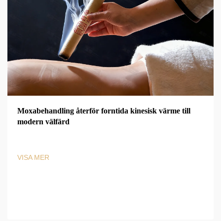
Moxabehandling återför forntida kinesisk värme till
modern välfärd
VISA MER