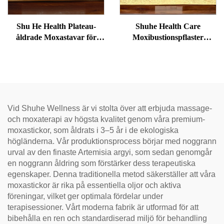
Shu He Health Plateau-
Shuhe Health Care
åldrade Moxastavar för
Moxibustionspflaster
välbefinnande,
används för att minska
fuktreducering och
svullnader under ögonen,
meridianvärme
återställa vitalitet och
avblockera meridianer.
Vid Shuhe Wellness är vi stolta över att erbjuda massage-
och moxaterapi av högsta kvalitet genom våra premium-
moxastickor, som åldrats i 3–5 år i de ekologiska
högländerna. Vår produktionsprocess börjar med noggrann
urval av den finaste Artemisia argyi, som sedan genomgår
en noggrann åldring som förstärker dess terapeutiska
egenskaper. Denna traditionella metod säkerställer att våra
moxastickor är rika på essentiella oljor och aktiva
föreningar, vilket ger optimala fördelar under
terapisessioner. Vårt moderna fabrik är utformad för att
bibehålla en ren och standardiserad miljö för behandling