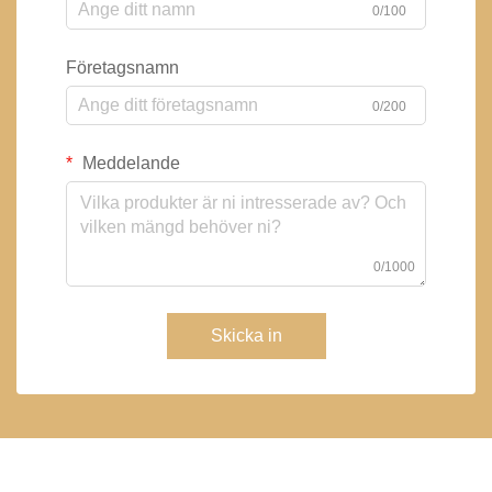
0/100
Företagsnamn
0/200
Meddelande
0/1000
Skicka in