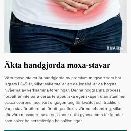
Äkta handgjorda moxa-stavar
Våra moxa-stavar är handgjorda av premium mugwort som har
lagrats i 3–5 år, vilket säkerställer att de innehåller de högsta
nivåerna av verksamma föreningar. Denna noggranna process
förbättrar inte bara deras terapeutiska egenskaper, utan stämmer
också överens med vårt engagemang för kvalitet och tradition.
Varje stav är utformad för att ge effektiv värmebehandling, vilket
gör våra massage-moxa-sessioner unikt gynnsamma för kunder
som söker helhetsmässiga hälsolösningar.