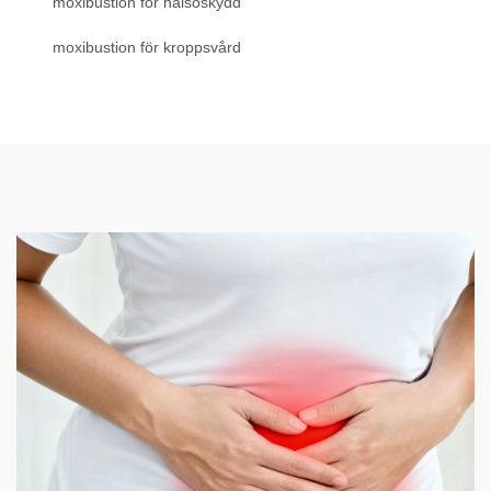
moxibustion för hälsoskydd
moxibustion för kroppsvård