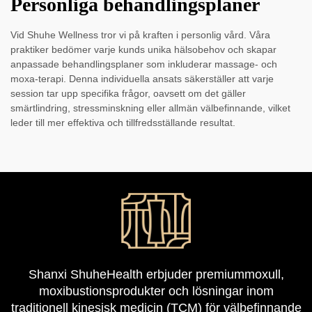
Personliga behandlingsplaner
Vid Shuhe Wellness tror vi på kraften i personlig vård. Våra
praktiker bedömer varje kunds unika hälsobehov och skapar
anpassade behandlingsplaner som inkluderar massage- och
moxa-terapi. Denna individuella ansats säkerställer att varje
session tar upp specifika frågor, oavsett om det gäller
smärtlindring, stressminskning eller allmän välbefinnande, vilket
leder till mer effektiva och tillfredsställande resultat.
Shanxi ShuheHealth erbjuder premiummoxull,
moxibustionsprodukter och lösningar inom
traditionell kinesisk medicin (TCM) för välbefinnande