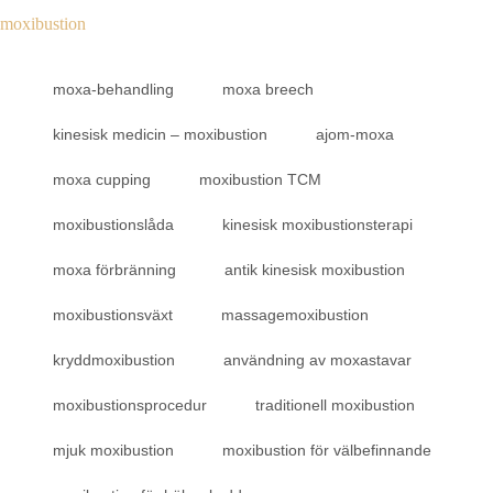
moxibustion
moxa-behandling
moxa breech
kinesisk medicin – moxibustion
ajom-moxa
moxa cupping
moxibustion TCM
moxibustionslåda
kinesisk moxibustionsterapi
moxa förbränning
antik kinesisk moxibustion
moxibustionsväxt
massagemoxibustion
kryddmoxibustion
användning av moxastavar
moxibustionsprocedur
traditionell moxibustion
mjuk moxibustion
moxibustion för välbefinnande