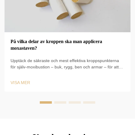
På vilka delar av kroppen ska man applicera
moxastaven?
Upptäck de säkraste och mest effektiva kroppspunkterna
för själv-moxibustion – buk, rygg, ben och armar – för att
öka energin, förbättra matsmältningen och främja
avslappning. Börja din helande sed idag.
VISA MER