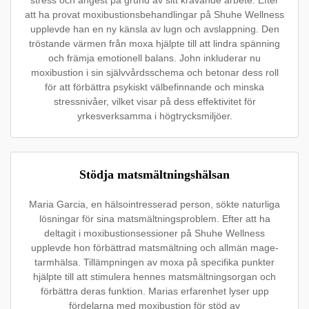
stress och ångest på grund av sitt krävande arbete. Efter
att ha provat moxibustionsbehandlingar på Shuhe Wellness
upplevde han en ny känsla av lugn och avslappning. Den
tröstande värmen från moxa hjälpte till att lindra spänning
och främja emotionell balans. John inkluderar nu
moxibustion i sin självvårdsschema och betonar dess roll
för att förbättra psykiskt välbefinnande och minska
stressnivåer, vilket visar på dess effektivitet för
yrkesverksamma i högtrycksmiljöer.
Stödja matsmältningshälsan
Maria Garcia, en hälsointresserad person, sökte naturliga
lösningar för sina matsmältningsproblem. Efter att ha
deltagit i moxibustionsessioner på Shuhe Wellness
upplevde hon förbättrad matsmältning och allmän mage-
tarmhälsa. Tillämpningen av moxa på specifika punkter
hjälpte till att stimulera hennes matsmältningsorgan och
förbättra deras funktion. Marias erfarenhet lyser upp
fördelarna med moxibustion för stöd av