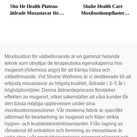
Shu He Health Plateau-
Shuhe Health Care
åldrade Moxastavar för
Moxibustionspflaster
välbefinnande,
används för att minska
fuktreducering och
svullnader under ögonen,
meridianvärme
återställa vitalitet och
avblockera meridianer.
Moxibustion för välbefinnande är en gammal helande
teknik som utnyttjar de terapeutiska egenskaperna hos
mugwort (Artemisia argyi) för att främja hälsa och
välbefinnande. Vid Shuhe Wellness är vi dedikerade till att
erbjuda moxastavar av högsta kvalitet, åldrade i 3–5 år i
höghöjdsmiljöer. Denna åldrandeprocess förstärker
effekten av mugwort, vilket säkerställer att våra kunder får
den bästa möjliga upplevelsen under sina
moxibustionssessioner. Vår moderna fabrik är specifikt
utformad för bearbetning av mugwort och följer strikta
hygien- och kvalitetskontrollstandarder. Från lagring av
råmaterial till extraktion och formning av moxastavar är