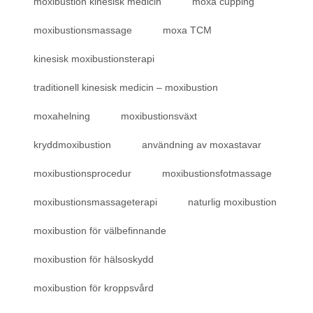
moxibustion kinesisk medicin
moxa cupping
moxibustionsmassage
moxa TCM
kinesisk moxibustionsterapi
traditionell kinesisk medicin – moxibustion
moxahelning
moxibustionsväxt
kryddmoxibustion
användning av moxastavar
moxibustionsprocedur
moxibustionsfotmassage
moxibustionsmassageterapi
naturlig moxibustion
moxibustion för välbefinnande
moxibustion för hälsoskydd
moxibustion för kroppsvård