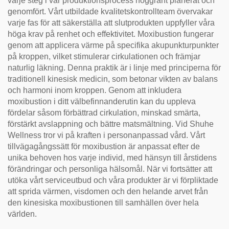
varje steg i vår produktionsprocess noggrant planerat och
genomfört. Vårt utbildade kvalitetskontrollteam övervakar
varje fas för att säkerställa att slutprodukten uppfyller våra
höga krav på renhet och effektivitet. Moxibustion fungerar
genom att applicera värme på specifika akupunkturpunkter
på kroppen, vilket stimulerar cirkulationen och främjar
naturlig läkning. Denna praktik är i linje med principerna för
traditionell kinesisk medicin, som betonar vikten av balans
och harmoni inom kroppen. Genom att inkludera
moxibustion i ditt välbefinnanderutin kan du uppleva
fördelar såsom förbättrad cirkulation, minskad smärta,
förstärkt avslappning och bättre matsmältning. Vid Shuhe
Wellness tror vi på kraften i personanpassad vård. Vårt
tillvägagångssätt för moxibustion är anpassat efter de
unika behoven hos varje individ, med hänsyn till årstidens
förändringar och personliga hälsomål. När vi fortsätter att
utöka vårt serviceutbud och våra produkter är vi förpliktade
att sprida värmen, visdomen och den helande arvet från
den kinesiska moxibustionen till samhällen över hela
världen.