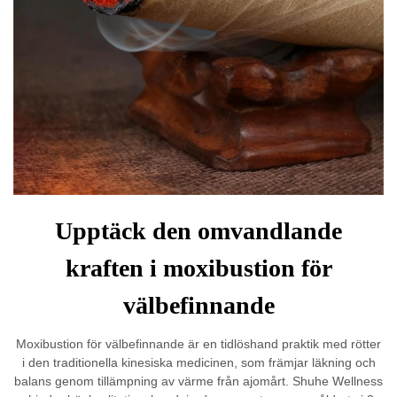
Upptäck den omvandlande
kraften i moxibustion för
välbefinnande
Moxibustion för välbefinnande är en tidlöshand praktik med rötter
i den traditionella kinesiska medicinen, som främjar läkning och
balans genom tillämpning av värme från ajomårt. Shuhe Wellness