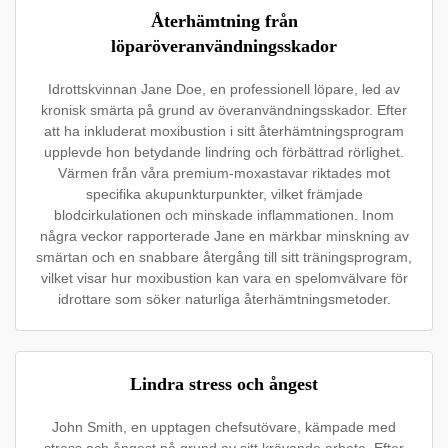
Återhämtning från
löparöveranvändningsskador
Idrottskvinnan Jane Doe, en professionell löpare, led av
kronisk smärta på grund av överanvändningsskador. Efter
att ha inkluderat moxibustion i sitt återhämtningsprogram
upplevde hon betydande lindring och förbättrad rörlighet.
Värmen från våra premium-moxastavar riktades mot
specifika akupunkturpunkter, vilket främjade
blodcirkulationen och minskade inflammationen. Inom
några veckor rapporterade Jane en märkbar minskning av
smärtan och en snabbare återgång till sitt träningsprogram,
vilket visar hur moxibustion kan vara en spelomvälvare för
idrottare som söker naturliga återhämtningsmetoder.
Lindra stress och ångest
John Smith, en upptagen chefsutövare, kämpade med