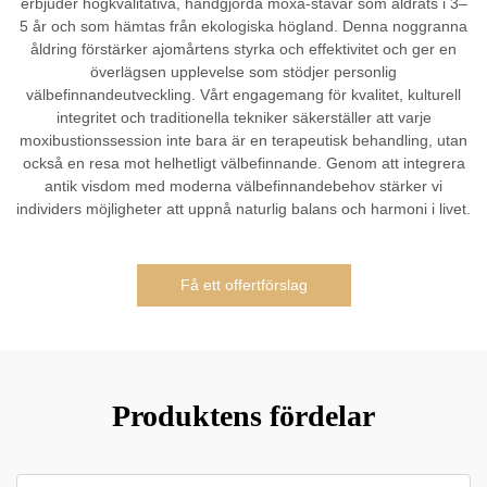
erbjuder högkvalitativa, handgjorda moxa-stavar som åldrats i 3–
5 år och som hämtas från ekologiska högland. Denna noggranna
åldring förstärker ajomårtens styrka och effektivitet och ger en
överlägsen upplevelse som stödjer personlig
välbefinnandeutveckling. Vårt engagemang för kvalitet, kulturell
integritet och traditionella tekniker säkerställer att varje
moxibustionssession inte bara är en terapeutisk behandling, utan
också en resa mot helhetligt välbefinnande. Genom att integrera
antik visdom med moderna välbefinnandebehov stärker vi
individers möjligheter att uppnå naturlig balans och harmoni i livet.
Få ett offertförslag
Produktens fördelar