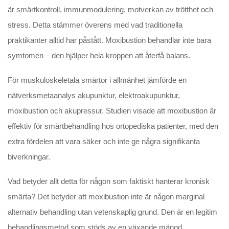
är smärtkontroll, immunmodulering, motverkan av trötthet och
stress. Detta stämmer överens med vad traditionella
praktikanter alltid har påstått. Moxibustion behandlar inte bara
symtomen – den hjälper hela kroppen att återfå balans.
För muskuloskeletala smärtor i allmänhet jämförde en
nätverksmetaanalys akupunktur, elektroakupunktur,
moxibustion och akupressur. Studien visade att moxibustion är
effektiv för smärtbehandling hos ortopediska patienter, med den
extra fördelen att vara säker och inte ge några signifikanta
biverkningar.
Vad betyder allt detta för någon som faktiskt hanterar kronisk
smärta? Det betyder att moxibustion inte är någon marginal
alternativ behandling utan vetenskaplig grund. Den är en legitim
behandlingsmetod som stöds av en växande mängd