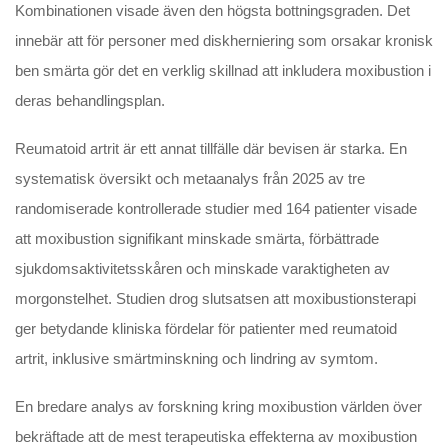
Kombinationen visade även den högsta bottningsgraden. Det
innebär att för personer med diskherniering som orsakar kronisk
ben smärta gör det en verklig skillnad att inkludera moxibustion i
deras behandlingsplan.
Reumatoid artrit är ett annat tillfälle där bevisen är starka. En
systematisk översikt och metaanalys från 2025 av tre
randomiserade kontrollerade studier med 164 patienter visade
att moxibustion signifikant minskade smärta, förbättrade
sjukdomsaktivitetsskåren och minskade varaktigheten av
morgonstelhet. Studien drog slutsatsen att moxibustionsterapi
ger betydande kliniska fördelar för patienter med reumatoid
artrit, inklusive smärtminskning och lindring av symtom.
En bredare analys av forskning kring moxibustion världen över
bekräftade att de mest terapeutiska effekterna av moxibustion