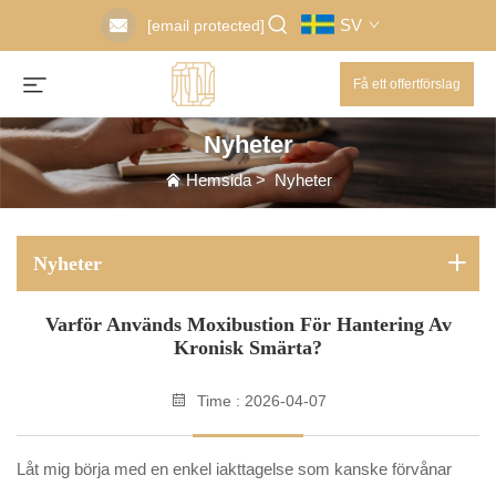
SV
[email protected]
Få ett offertförslag
Nyheter
Hemsida
>
Nyheter
Nyheter
Varför Används Moxibustion För Hantering Av
Kronisk Smärta?
Time : 2026-04-07
Låt mig börja med en enkel iakttagelse som kanske förvånar