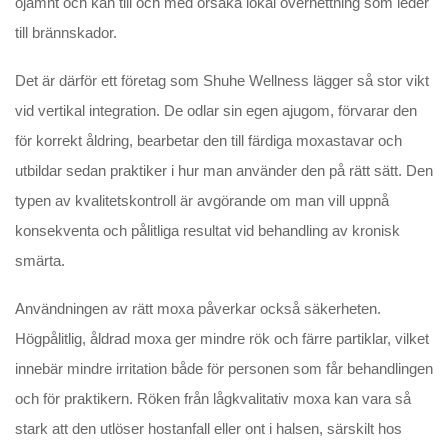
ojämnt och kan till och med orsaka lokal överhettning som leder
till brännskador.
Det är därför ett företag som Shuhe Wellness lägger så stor vikt
vid vertikal integration. De odlar sin egen ajugom, förvarar den
för korrekt åldring, bearbetar den till färdiga moxastavar och
utbildar sedan praktiker i hur man använder den på rätt sätt. Den
typen av kvalitetskontroll är avgörande om man vill uppnå
konsekventa och pålitliga resultat vid behandling av kronisk
smärta.
Användningen av rätt moxa påverkar också säkerheten.
Högpålitlig, åldrad moxa ger mindre rök och färre partiklar, vilket
innebär mindre irritation både för personen som får behandlingen
och för praktikern. Röken från lågkvalitativ moxa kan vara så
stark att den utlöser hostanfall eller ont i halsen, särskilt hos