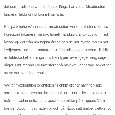
det som traditionella praktikanter länge har vetat. Moxibustion
fungerar faktiskt vid kronisk smärta.
Här på Shuhe Wellness är moxibustion verksamhetens kärna.
Företaget fokuserar på traditionell, handgjord moxibustion med
åldrad ajugor från höghöjdsgårdar, och de har byggt upp en hel
kedjeoperation som omfattar allt från odling av växterna till drift
av faktiska behandlingsrum. Den typen av engagemang säger
något. När människor investerar så mycket i en terapi, är det för
att de sett verkliga resultat.
Vad är moxibustion egentligen? I enkla ord tar man torkade
artemisia-blad, pressar ihop dem till en pinne eller en kon och
bränner sedan detta nära specifika punkter på kroppen. Värmen
tränger djupt in i vävnaderna, och på något sätt hjälper detta mot