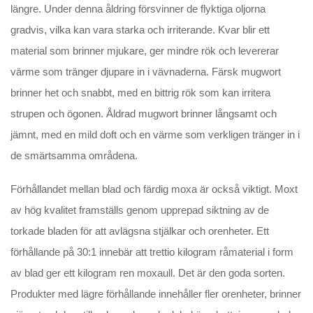
längre. Under denna åldring försvinner de flyktiga oljorna
gradvis, vilka kan vara starka och irriterande. Kvar blir ett
material som brinner mjukare, ger mindre rök och levererar
värme som tränger djupare in i vävnaderna. Färsk mugwort
brinner het och snabbt, med en bittrig rök som kan irritera
strupen och ögonen. Åldrad mugwort brinner långsamt och
jämnt, med en mild doft och en värme som verkligen tränger in i
de smärtsamma områdena.
Förhållandet mellan blad och färdig moxa är också viktigt. Moxt
av hög kvalitet framställs genom upprepad siktning av de
torkade bladen för att avlägsna stjälkar och orenheter. Ett
förhållande på 30:1 innebär att trettio kilogram råmaterial i form
av blad ger ett kilogram ren moxaull. Det är den goda sorten.
Produkter med lägre förhållande innehåller fler orenheter, brinner