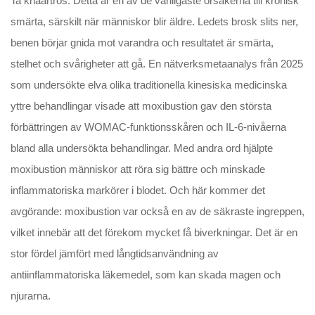
Ta knäartros. Detta är en av de vanligaste orsakerna till kronisk
smärta, särskilt när människor blir äldre. Ledets brosk slits ner,
benen börjar gnida mot varandra och resultatet är smärta,
stelhet och svårigheter att gå. En nätverksmetaanalys från 2025
som undersökte elva olika traditionella kinesiska medicinska
yttre behandlingar visade att moxibustion gav den största
förbättringen av WOMAC-funktionsskåren och IL-6-nivåerna
bland alla undersökta behandlingar. Med andra ord hjälpte
moxibustion människor att röra sig bättre och minskade
inflammatoriska markörer i blodet. Och här kommer det
avgörande: moxibustion var också en av de säkraste ingreppen,
vilket innebär att det förekom mycket få biverkningar. Det är en
stor fördel jämfört med långtidsanvändning av
antiinflammatoriska läkemedel, som kan skada magen och
njurarna.