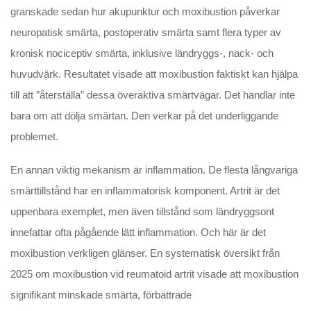
granskade sedan hur akupunktur och moxibustion påverkar
neuropatisk smärta, postoperativ smärta samt flera typer av
kronisk nociceptiv smärta, inklusive ländryggs-, nack- och
huvudvärk. Resultatet visade att moxibustion faktiskt kan hjälpa
till att ”återställa” dessa överaktiva smärtvägar. Det handlar inte
bara om att dölja smärtan. Den verkar på det underliggande
problemet.
En annan viktig mekanism är inflammation. De flesta långvariga
smärttillstånd har en inflammatorisk komponent. Artrit är det
uppenbara exemplet, men även tillstånd som ländryggsont
innefattar ofta pågående lätt inflammation. Och här är det
moxibustion verkligen glänser. En systematisk översikt från
2025 om moxibustion vid reumatoid artrit visade att moxibustion
signifikant minskade smärta, förbättrade