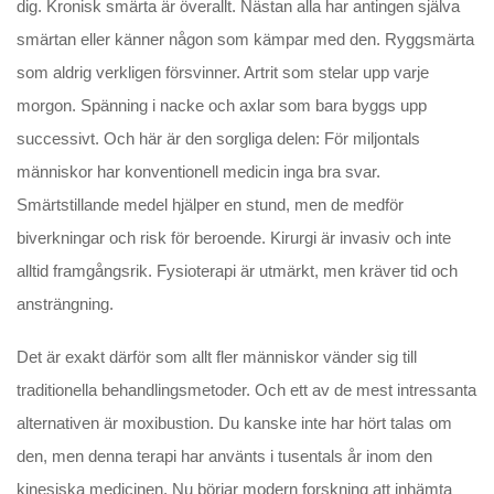
dig. Kronisk smärta är överallt. Nästan alla har antingen själva
smärtan eller känner någon som kämpar med den. Ryggsmärta
som aldrig verkligen försvinner. Artrit som stelar upp varje
morgon. Spänning i nacke och axlar som bara byggs upp
successivt. Och här är den sorgliga delen: För miljontals
människor har konventionell medicin inga bra svar.
Smärtstillande medel hjälper en stund, men de medför
biverkningar och risk för beroende. Kirurgi är invasiv och inte
alltid framgångsrik. Fysioterapi är utmärkt, men kräver tid och
ansträngning.
Det är exakt därför som allt fler människor vänder sig till
traditionella behandlingsmetoder. Och ett av de mest intressanta
alternativen är moxibustion. Du kanske inte har hört talas om
den, men denna terapi har använts i tusentals år inom den
kinesiska medicinen. Nu börjar modern forskning att inhämta