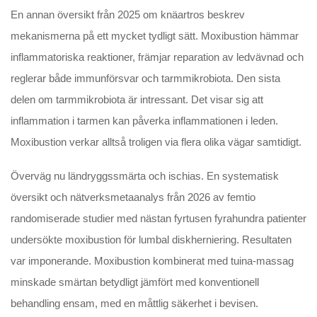
En annan översikt från 2025 om knäartros beskrev
mekanismerna på ett mycket tydligt sätt. Moxibustion hämmar
inflammatoriska reaktioner, främjar reparation av ledvävnad och
reglerar både immunförsvar och tarmmikrobiota. Den sista
delen om tarmmikrobiota är intressant. Det visar sig att
inflammation i tarmen kan påverka inflammationen i leden.
Moxibustion verkar alltså troligen via flera olika vägar samtidigt.
Överväg nu ländryggssmärta och ischias. En systematisk
översikt och nätverksmetaanalys från 2026 av femtio
randomiserade studier med nästan fyrtusen fyrahundra patienter
undersökte moxibustion för lumbal diskherniering. Resultaten
var imponerande. Moxibustion kombinerat med tuina-massag
minskade smärtan betydligt jämfört med konventionell
behandling ensam, med en måttlig säkerhet i bevisen.