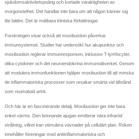
sjukdomsaktivitetspoäng och kortade varaktigheten av
morgonstelhet. Det handlar inte bara om att någon känner sig
lite bättre. Det är mätbara kliniska förbättringar.
Forskningen visar också att moxibustion påverkar
immunsystemet. Studier har undersökt hur akupunktur och
moxibustion reglerar immunresponsen, inklusive T-lymfocyter,
olika cytokiner och det neuroendokrina immunnätverket. Genom
att modulera immunfunktionen hjälper moxibustion till att minska
de inflammatoriska processer som orsakar smärta vid tillstånd
som reumatoid artrit.
Och här är en fascinerande detalj. Moxibustion ger inte bara
enkel värme. Den brinnande ajugan emitterar nära infraröd
strålning, vilket kan stimulera vävnader på cellulärt plan. Röken
innehåller föreningar med antiinflammatoriska och