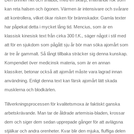
kan reta halsen och ögonen. Värmen är intensivare och svårare
att kontrollera, vilket ökar risken för brännskador. Gamla texter
har påpekat detta i mycket lång tid. Mencius, som är en
klassisk kinesisk text från cirka 300 f.K., säger något i stil med
att för en sjukdom som pågått sju år bör man söka ajomårt som
är tre år gammalt. Så långt tillbaka sträcker sig denna kunskap.
Kompendiet över medicinsk materia, som är en annan
klassiker, betonar också att ajomårt måste vara lagrad innan
användning. Enligt denna text kan färsk ajomårt lätt skada
musklerna och blodkärlen.
Tillverkningsprocessen för kvalitetsmoxa är faktiskt ganska
arbetskrävande. Man tar de åldrade artemisia-bladen, krossar
dem och siger dem sedan upprepade gånger för att avlägsna
stjälkar och andra orenheter. Kvar blir den mjuka, fluffiga delen