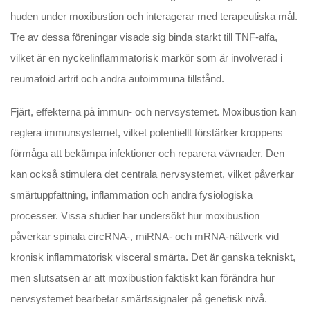
huden under moxibustion och interagerar med terapeutiska mål.
Tre av dessa föreningar visade sig binda starkt till TNF-alfa,
vilket är en nyckelinflammatorisk markör som är involverad i
reumatoid artrit och andra autoimmuna tillstånd.
Fjärt, effekterna på immun- och nervsystemet. Moxibustion kan
reglera immunsystemet, vilket potentiellt förstärker kroppens
förmåga att bekämpa infektioner och reparera vävnader. Den
kan också stimulera det centrala nervsystemet, vilket påverkar
smärtuppfattning, inflammation och andra fysiologiska
processer. Vissa studier har undersökt hur moxibustion
påverkar spinala circRNA-, miRNA- och mRNA-nätverk vid
kronisk inflammatorisk visceral smärta. Det är ganska tekniskt,
men slutsatsen är att moxibustion faktiskt kan förändra hur
nervsystemet bearbetar smärtssignaler på genetisk nivå.