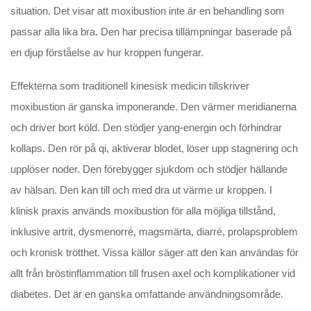
situation. Det visar att moxibustion inte är en behandling som
passar alla lika bra. Den har precisa tillämpningar baserade på
en djup förståelse av hur kroppen fungerar.
Effekterna som traditionell kinesisk medicin tillskriver
moxibustion är ganska imponerande. Den värmer meridianerna
och driver bort köld. Den stödjer yang-energin och förhindrar
kollaps. Den rör på qi, aktiverar blodet, löser upp stagnering och
upplöser noder. Den förebygger sjukdom och stödjer hällande
av hälsan. Den kan till och med dra ut värme ur kroppen. I
klinisk praxis används moxibustion för alla möjliga tillstånd,
inklusive artrit, dysmenorré, magsmärta, diarré, prolapsproblem
och kronisk trötthet. Vissa källor säger att den kan användas för
allt från bröstinflammation till frusen axel och komplikationer vid
diabetes. Det är en ganska omfattande användningsområde.