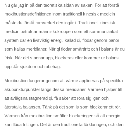
Nu går jag in på den teoretiska sidan av saken. För att förstå
moxibustionsdefinitionen inom traditionell kinesisk medicin
måste du förstå ramverket den ingår i. Traditionell kinesisk
medicin betraktar människokroppen som ett sammanlänkat
system där en livsviktig energi, kallad qi, flödar genom banor
som kallas meridianer. När qi flödar smärtfritt och i balans är du
frisk. När det stannar upp, blockeras eller kommer ur balans
uppstår sjukdom och obehag.
Moxibustion fungerar genom att värme appliceras på specifika
akupunkturpunkter längs dessa meridianer. Värmen hjälper till
att avlägsna stagnerad qi, få saker att röra sig igen och
återställa balansen. Tänk på det som is som blockerar ett rör.
Värmen från moxibustion smälter blockeringen så att energin
kan flöda fritt igen. Det är den traditionella förklaringen, och den