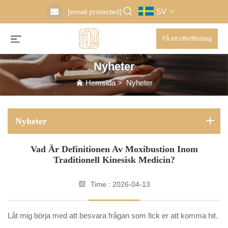
SV
[email protected]
Få ett offertförslag
Nyheter
Hemsida
>
Nyheter
Nyheter
Vad Är Definitionen Av Moxibustion Inom
Traditionell Kinesisk Medicin?
Time : 2026-04-13
Låt mig börja med att besvara frågan som fick er att komma hit.