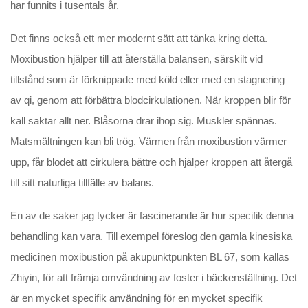
har funnits i tusentals år.
Det finns också ett mer modernt sätt att tänka kring detta.
Moxibustion hjälper till att återställa balansen, särskilt vid
tillstånd som är förknippade med köld eller med en stagnering
av qi, genom att förbättra blodcirkulationen. När kroppen blir för
kall saktar allt ner. Blåsorna drar ihop sig. Muskler spännas.
Matsmältningen kan bli trög. Värmen från moxibustion värmer
upp, får blodet att cirkulera bättre och hjälper kroppen att återgå
till sitt naturliga tillfälle av balans.
En av de saker jag tycker är fascinerande är hur specifik denna
behandling kan vara. Till exempel föreslog den gamla kinesiska
medicinen moxibustion på akupunktpunkten BL 67, som kallas
Zhiyin, för att främja omvändning av foster i bäckenställning. Det
är en mycket specifik användning för en mycket specifik