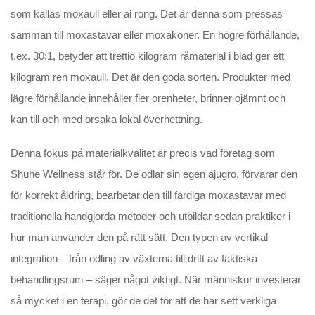
som kallas moxaull eller ai rong. Det är denna som pressas
samman till moxastavar eller moxakoner. En högre förhållande,
t.ex. 30:1, betyder att trettio kilogram råmaterial i blad ger ett
kilogram ren moxaull. Det är den goda sorten. Produkter med
lägre förhållande innehåller fler orenheter, brinner ojämnt och
kan till och med orsaka lokal överhettning.
Denna fokus på materialkvalitet är precis vad företag som
Shuhe Wellness står för. De odlar sin egen ajugro, förvarar den
för korrekt åldring, bearbetar den till färdiga moxastavar med
traditionella handgjorda metoder och utbildar sedan praktiker i
hur man använder den på rätt sätt. Den typen av vertikal
integration – från odling av växterna till drift av faktiska
behandlingsrum – säger något viktigt. När människor investerar
så mycket i en terapi, gör de det för att de har sett verkliga