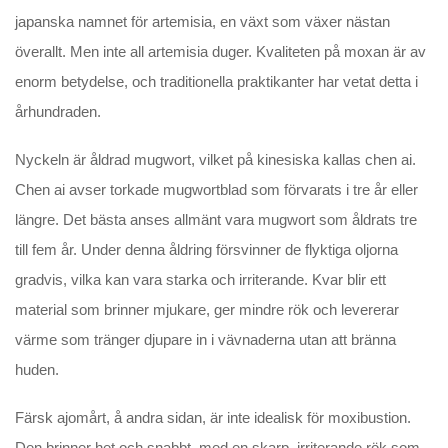
japanska namnet för artemisia, en växt som växer nästan
överallt. Men inte all artemisia duger. Kvaliteten på moxan är av
enorm betydelse, och traditionella praktikanter har vetat detta i
århundraden.
Nyckeln är åldrad mugwort, vilket på kinesiska kallas chen ai.
Chen ai avser torkade mugwortblad som förvarats i tre år eller
längre. Det bästa anses allmänt vara mugwort som åldrats tre
till fem år. Under denna åldring försvinner de flyktiga oljorna
gradvis, vilka kan vara starka och irriterande. Kvar blir ett
material som brinner mjukare, ger mindre rök och levererar
värme som tränger djupare in i vävnaderna utan att bränna
huden.
Färsk ajomårt, å andra sidan, är inte idealisk för moxibustion.
Den brinner het och snabbt, med en skarp, irriterande rök som