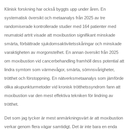
Klinisk forskning har också byggts upp under åren. En
systematisk översikt och metaanalys från 2025 av tre
randomiserade kontrollerade studier med 164 patienter med
reumatoid artrit visade att moxibustion signifikant minskade
smärta, förbättrade sjukdomsaktivitetsskåringar och minskade
varaktigheten av morgonstelhet. En annan översikt från 2025
om moxibustion vid cancerbehandling framhöll dess potential att
lindra symtom som värmevågor, smärta, sömnsvårigheter,
trötthet och förstoppning. En nätverksmetaanalys som jämförde
olika akupunkturmetoder vid kronisk trötthetssyndrom fann att
moxibustion var den mest effektiva tekniken för lindring av
trötthet.
Det som jag tycker är mest anmärkningsvärt är att moxibustion
verkar genom flera vägar samtidigt. Det är inte bara en enda