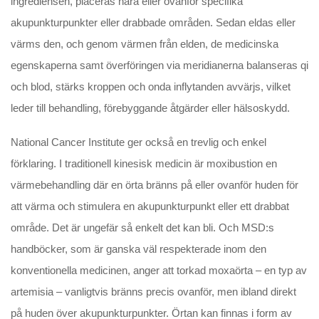
ingrediensen, placeras nära eller ovanför specifika
akupunkturpunkter eller drabbade områden. Sedan eldas eller
värms den, och genom värmen från elden, de medicinska
egenskaperna samt överföringen via meridianerna balanseras qi
och blod, stärks kroppen och onda inflytanden avvärjs, vilket
leder till behandling, förebyggande åtgärder eller hälsoskydd.
National Cancer Institute ger också en trevlig och enkel
förklaring. I traditionell kinesisk medicin är moxibustion en
värmebehandling där en örta bränns på eller ovanför huden för
att värma och stimulera en akupunkturpunkt eller ett drabbat
område. Det är ungefär så enkelt det kan bli. Och MSD:s
handböcker, som är ganska väl respekterade inom den
konventionella medicinen, anger att torkad moxaörta – en typ av
artemisia – vanligtvis bränns precis ovanför, men ibland direkt
på huden över akupunkturpunkter. Örtan kan finnas i form av