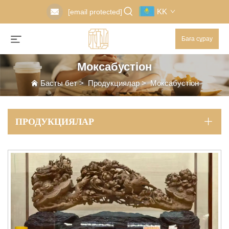
KK
[email protected]
Баға сұрау
Моксабустіон
Басты бет
>
Продукциялар
>
Моксабустіон
ПРОДУКЦИЯЛАР