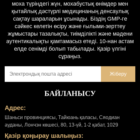
моxa түріндегі жүн, мохабустық өнімдер мен
жағылатын бұршақтан (артемисия жапырағы деп те аталады)
қытайлық дәстүрлі медицинаның денсаулық
жасалған мокса материалдарын пайдалануда. Акупунктура
сақтау шараларын ұсынады. Біздің GMP-ге
нүктелеріне жылу әсерін тигізу арқылы меридиандардың
сәйкес келетін өсіру және ғылыми-зерттеу
өмірлік белсенділігін белсендіреді, денсаулықты сақтау және
жұмыстары тазалықты, тиімділікті және мәдени
емдеу мақсатында екі жақты пайда әкеледі.
аутентикалықты қамтамасыз етеді. 10-нан астам
елде сенімді болып табылады. Қазір үлгіні
Мокса терапиясының тиімділігі жусандың табиғи қасиеттеріне
сұраңыз.
негізделген. Артемизия жапырақтары ұшпа майлар сияқты
компоненттері бар жылу беретін, суық шығаратын, ци-ды
қозғалтатын және меридиандарды ашатын әсерге ие көптеген
пайдасы бар. Жусанның емдік қасиеттері оны мокса
БАЙЛАНЫСУ
терапиясы үшін басқа заттарға тең келмейтін дәрілік өсімдікке
айналдырады. Қазіргі көзқарас тұрғысынан алғанда, мокса
Адрес:
терапиясы жылулық тітіркендіру арқылы жүйке жүйесін
Шаньси провинциясы, Тайюань қаласы, Сяодиан
босаңсытырып және эндокриндік функцияны реттеу арқылы
ауданы, Лончэн көшесі, 80, 13-үй, 1-2 қабат, 1029
ұйқыға көмектеседі. Мокса терапиясы арқылы салмақтан
Қазір қоңырау шалыңыз:
арылу метаболизмді жақсарту және мүшелердің жұмысын