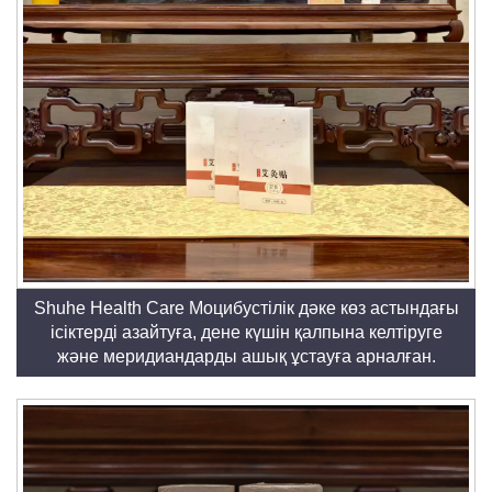
Shuhe Health Care Моцибустілік дәке көз астындағы
ісіктерді азайтуға, дене күшін қалпына келтіруге
және меридиандарды ашық ұстауға арналған.