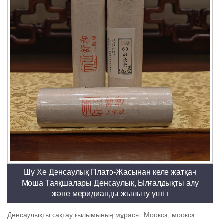
Шу Хе Денсаулық Плато-Жасынан келе жатқан
Моша Таяқшалары Денсаулық, Ылғалдықты алу
және меридианды жылыту үшін
Денсаулықты сақтау ғылымының мұрасы: Моокса, моокса