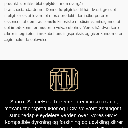
produkt, der ikke blot opfylder, men overgår
branchestandarderne. Denne forpligtelse til håndværk gør det
muligt for os at levere et moxa-produkt, der indkorporerer
essensen af den traditionelle kinesiske medicin, samtidig med at
det imødekommer moderne velværebehov. Vores håndværkere
sikrer integriteten i moxabehandlingspraksis og giver kunderne en
ægte helende oplevelse.
Shanxi ShuheHealth leverer premium-moxauld,
moxabustionsprodukter og TCM-velværeløsninger til
sundhedsplejeydelere verden over. Vores GMP-
kompatible dyrkning og forskning og udvikling sikrer