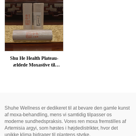
Shu He Health Plateau-
ældede Moxastive til
velvære, fjernelse af
fugtighed og opvarmning af
meridianer
Shuhe Wellness er dedikeret til at bevare den gamle kunst
af moxa-behandling, mens vi samtidig tilpasser os
moderne sundhedspraksis. Vores ren moxa fremstilles af
Artemisia argyi, som høstes i højdedistrikter, hvor det
unikke klima bidrager til plantens styrke.