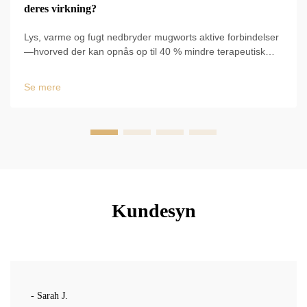
deres virkning?
Lys, varme og fugt nedbryder mugworts aktive forbindelser
—hvorved der kan opnås op til 40 % mindre terapeutisk
varme. Følg WHO/Farmakopé vejledninger og brug
vakuumseglet mylar. Optimer resultaterne nu.
Se mere
Kundesyn
- Sarah J.