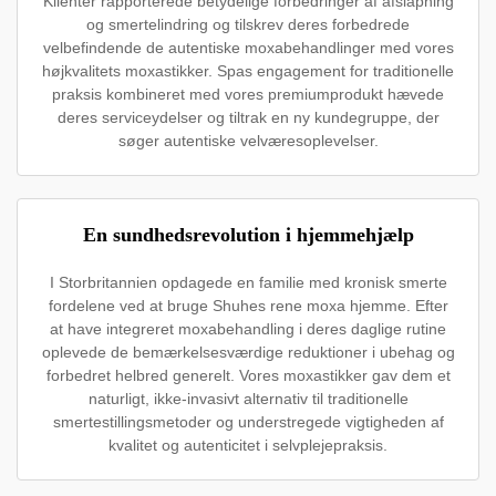
Klienter rapporterede betydelige forbedringer af afslapning
og smertelindring og tilskrev deres forbedrede
velbefindende de autentiske moxabehandlinger med vores
højkvalitets moxastikker. Spas engagement for traditionelle
praksis kombineret med vores premiumprodukt hævede
deres serviceydelser og tiltrak en ny kundegruppe, der
søger autentiske velværesoplevelser.
En sundhedsrevolution i hjemmehjælp
I Storbritannien opdagede en familie med kronisk smerte
fordelene ved at bruge Shuhes rene moxa hjemme. Efter
at have integreret moxabehandling i deres daglige rutine
oplevede de bemærkelsesværdige reduktioner i ubehag og
forbedret helbred generelt. Vores moxastikker gav dem et
naturligt, ikke-invasivt alternativ til traditionelle
smertestillingsmetoder og understregede vigtigheden af
kvalitet og autenticitet i selvplejepraksis.