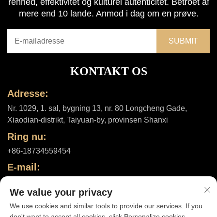
renhed, effektivitet og kulturel autenticitet. Betroet af
mere end 10 lande. Anmod i dag om en prøve.
KONTAKT OS
Adresse:
Nr. 1029, 1. sal, bygning 13, nr. 80 Longcheng Gade,
Xiaodian-distrikt, Taiyuan-by, provinsen Shanxi
Ring nu:
+86-18734559454
E-mail:
[email protected]
We value your privacy
We use cookies and similar tools to provide our services. If you
don't want to accept all cookies, click Personalize cookies.