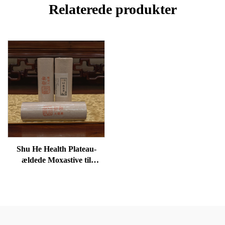
Relaterede produkter
Shu He Health Plateau-
ældede Moxastive til
velvære, fjernelse af
fugtighed og opvarmning af
meridianer