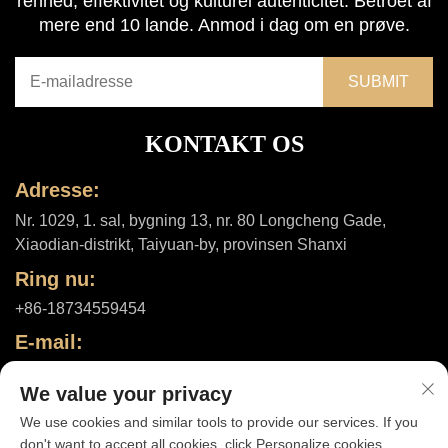
renhed, effektivitet og kulturel autenticitet. Betroet af
mere end 10 lande. Anmod i dag om en prøve.
KONTAKT OS
Adresse:
Nr. 1029, 1. sal, bygning 13, nr. 80 Longcheng Gade,
Xiaodian-distrikt, Taiyuan-by, provinsen Shanxi
Ring nu:
+86-18734559454
E-mail:
[email protected]
We value your privacy
We use cookies and similar tools to provide our services. If you
don't want to accept all cookies, click Personalize cookies.
Ophavsret © 2025 af Shanxi ShuheHealth Co., Ltd. |
Privatlivspolitik