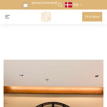
[email protected]
DA
Få et tilbud