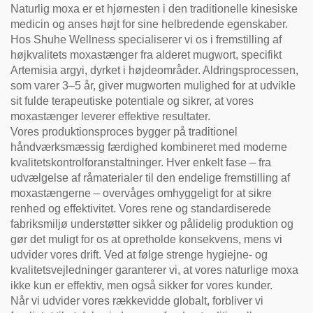
Naturlig moxa er et hjørnesten i den traditionelle kinesiske
medicin og anses højt for sine helbredende egenskaber.
Hos Shuhe Wellness specialiserer vi os i fremstilling af
højkvalitets moxastænger fra alderet mugwort, specifikt
Artemisia argyi, dyrket i højdeområder. Aldringsprocessen,
som varer 3–5 år, giver mugworten mulighed for at udvikle
sit fulde terapeutiske potentiale og sikrer, at vores
moxastænger leverer effektive resultater.
Vores produktionsproces bygger på traditionel
håndværksmæssig færdighed kombineret med moderne
kvalitetskontrolforanstaltninger. Hver enkelt fase – fra
udvælgelse af råmaterialer til den endelige fremstilling af
moxastængerne – overvåges omhyggeligt for at sikre
renhed og effektivitet. Vores rene og standardiserede
fabriksmiljø understøtter sikker og pålidelig produktion og
gør det muligt for os at opretholde konsekvens, mens vi
udvider vores drift. Ved at følge strenge hygiejne- og
kvalitetsvejledninger garanterer vi, at vores naturlige moxa
ikke kun er effektiv, men også sikker for vores kunder.
Når vi udvider vores rækkevidde globalt, forbliver vi