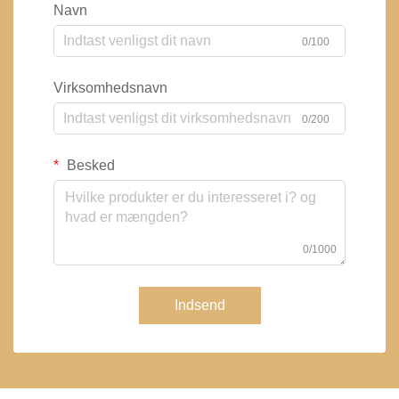
Navn
0/100
Virksomhedsnavn
0/200
Besked
0/1000
Indsend