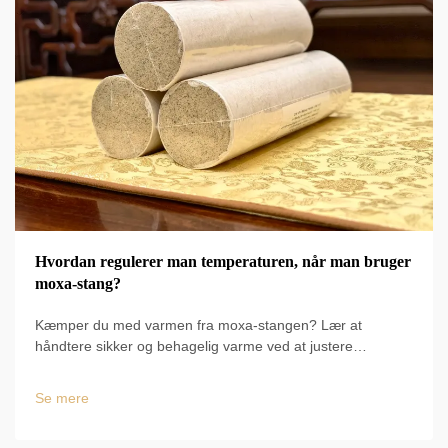
Hvordan regulerer man temperaturen, når man bruger
moxa-stang?
Kæmper du med varmen fra moxa-stangen? Lær at
håndtere sikker og behagelig varme ved at justere
afstanden, bruge cirkulær bevægelse og
'spætterbevægelse'. Forbedr komforten og de terapeutiske
Se mere
fordele – start i dag.