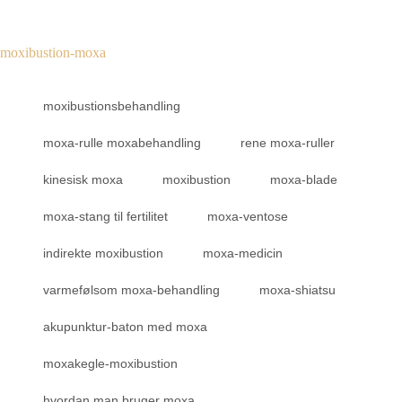
moxibustion-moxa
moxibustionsbehandling
moxa-rulle moxabehandling
rene moxa-ruller
kinesisk moxa
moxibustion
moxa-blade
moxa-stang til fertilitet
moxa-ventose
indirekte moxibustion
moxa-medicin
varmefølsom moxa-behandling
moxa-shiatsu
akupunktur-baton med moxa
moxakegle-moxibustion
hvordan man bruger moxa