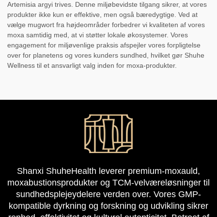
Artemisia argyi trives. Denne miljøbevidste tilgang sikrer, at vores
produkter ikke kun er effektive, men også bæredygtige. Ved at
vælge mugwort fra højdeområder forbedrer vi kvaliteten af vores
moxa samtidig med, at vi støtter lokale økosystemer. Vores
engagement for miljøvenlige praksis afspejler vores forpligtelse
over for planetens og vores kunders sundhed, hvilket gør Shuhe
Wellness til et ansvarligt valg inden for moxa-produkter.
Shanxi ShuheHealth leverer premium-moxauld,
moxabustionsprodukter og TCM-velværeløsninger til
sundhedsplejeydelere verden over. Vores GMP-
kompatible dyrkning og forskning og udvikling sikrer