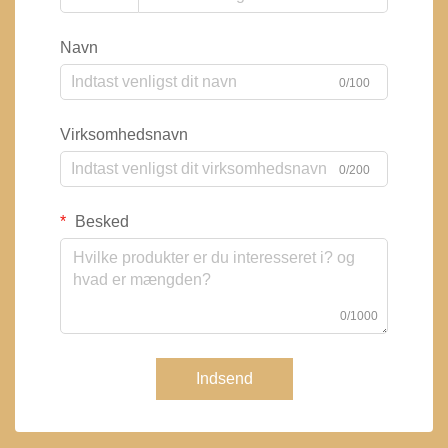
Navn
0/100
Virksomhedsnavn
0/200
Besked
0/1000
Indsend