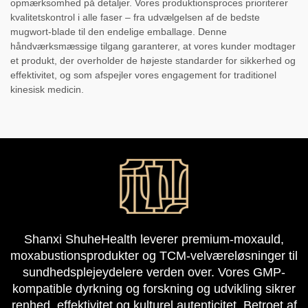
opmærksomhed på detaljer. Vores produktionsproces prioriterer
kvalitetskontrol i alle faser – fra udvælgelsen af de bedste
mugwort-blade til den endelige emballage. Denne
håndværksmæssige tilgang garanterer, at vores kunder modtager
et produkt, der overholder de højeste standarder for sikkerhed og
effektivitet, og som afspejler vores engagement for traditionel
kinesisk medicin.
Shanxi ShuheHealth leverer premium-moxauld,
moxabustionsprodukter og TCM-velværeløsninger til
sundhedsplejeydelere verden over. Vores GMP-
kompatible dyrkning og forskning og udvikling sikrer
renhed, effektivitet og kulturel autenticitet. Betroet af