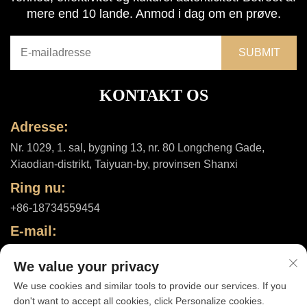
mere end 10 lande. Anmod i dag om en prøve.
KONTAKT OS
Adresse:
Nr. 1029, 1. sal, bygning 13, nr. 80 Longcheng Gade,
Xiaodian-distrikt, Taiyuan-by, provinsen Shanxi
Ring nu:
+86-18734559454
E-mail:
[email protected]
We value your privacy
We use cookies and similar tools to provide our services. If you
don't want to accept all cookies, click Personalize cookies.
Ophavsret © 2025 af Shanxi ShuheHealth Co., Ltd. |
Privatlivspolitik