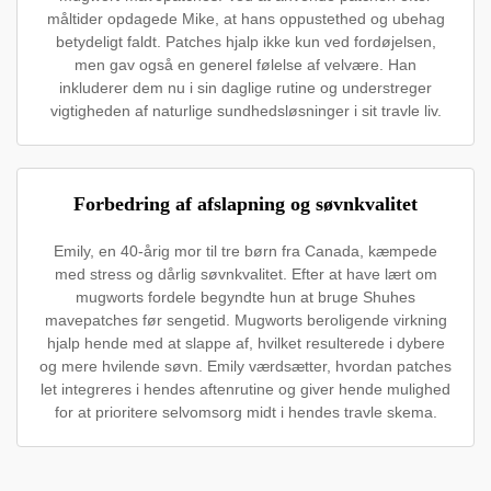
måltider opdagede Mike, at hans oppustethed og ubehag
betydeligt faldt. Patches hjalp ikke kun ved fordøjelsen,
men gav også en generel følelse af velvære. Han
inkluderer dem nu i sin daglige rutine og understreger
vigtigheden af naturlige sundhedsløsninger i sit travle liv.
Forbedring af afslapning og søvnkvalitet
Emily, en 40-årig mor til tre børn fra Canada, kæmpede
med stress og dårlig søvnkvalitet. Efter at have lært om
mugworts fordele begyndte hun at bruge Shuhes
mavepatches før sengetid. Mugworts beroligende virkning
hjalp hende med at slappe af, hvilket resulterede i dybere
og mere hvilende søvn. Emily værdsætter, hvordan patches
let integreres i hendes aftenrutine og giver hende mulighed
for at prioritere selvomsorg midt i hendes travle skema.