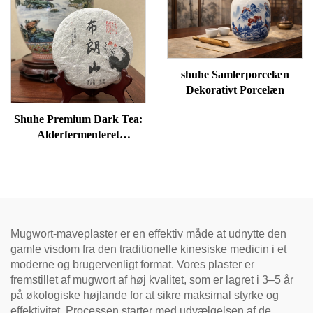
meridianer.
shuhe Samlerporcelæn
Dekorativt Porcelæn
Shuhe Premium Dark Tea:
Alderfermenteret
løsbladstee, autentisk
traditionel håndværk, mild
og blød, ideel til fordøjelse
og afspænding, naturlig
helbredstee
Mugwort-maveplaster er en effektiv måde at udnytte den
gamle visdom fra den traditionelle kinesiske medicin i et
moderne og brugervenligt format. Vores plaster er
fremstillet af mugwort af høj kvalitet, som er lagret i 3–5 år
på økologiske højlande for at sikre maksimal styrke og
effektivitet. Processen starter med udvælgelsen af de