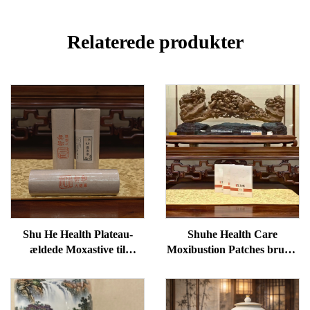
Relaterede produkter
Shu He Health Plateau-
Shuhe Health Care
ældede Moxastive til
Moxibustion Patches bruges
velvære, fjernelse af
til at reducere poser under
fugtighed og opvarmning af
øjnene, genoprette vitalitet
meridianer
og fjerne blokader i