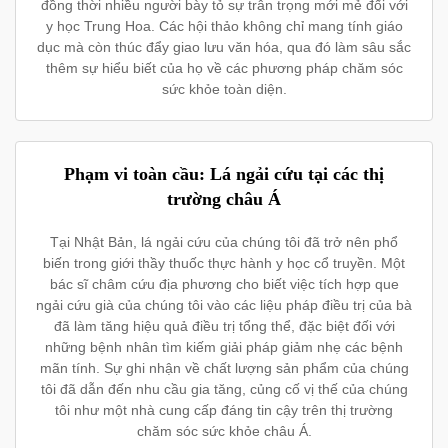
đồng thời nhiều người bày tỏ sự trân trọng mới mẻ đối với
y học Trung Hoa. Các hội thảo không chỉ mang tính giáo
dục mà còn thúc đẩy giao lưu văn hóa, qua đó làm sâu sắc
thêm sự hiểu biết của họ về các phương pháp chăm sóc
sức khỏe toàn diện.
Phạm vi toàn cầu: Lá ngải cứu tại các thị
trường châu Á
Tại Nhật Bản, lá ngải cứu của chúng tôi đã trở nên phổ
biến trong giới thầy thuốc thực hành y học cổ truyền. Một
bác sĩ châm cứu địa phương cho biết việc tích hợp que
ngải cứu già của chúng tôi vào các liệu pháp điều trị của bà
đã làm tăng hiệu quả điều trị tổng thể, đặc biệt đối với
những bệnh nhân tìm kiếm giải pháp giảm nhẹ các bệnh
mãn tính. Sự ghi nhận về chất lượng sản phẩm của chúng
tôi đã dẫn đến nhu cầu gia tăng, củng cố vị thế của chúng
tôi như một nhà cung cấp đáng tin cậy trên thị trường
chăm sóc sức khỏe châu Á.