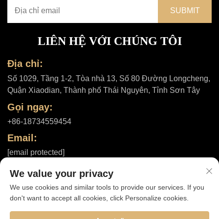
LIÊN HỆ VỚI CHÚNG TÔI
Địa chỉ:
Số 1029, Tầng 1-2, Tòa nhà 13, Số 80 Đường Longcheng,
Quận Xiaodian, Thành phố Thái Nguyên, Tỉnh Sơn Tây
Gọi ngay:
+86-18734559454
Email:
[email protected]
We value your privacy
We use cookies and similar tools to provide our services. If you
Bản quyền © 2025 bởi Công ty TNHH Shanxi ShuheHealth |
Chính
don't want to accept all cookies, click Personalize cookies.
sách bảo mật