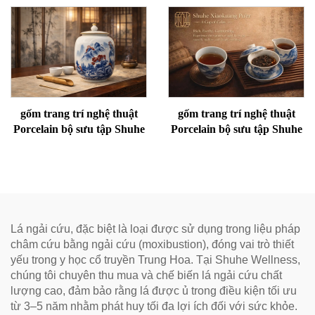
Loại Bỏ Ẩm Và Làm Ấm
Thống Chính Hiệu, Vị Mềm
Kinh Mạch
Mại và Trơn Tru, Lý Tưởng
để Hỗ Trợ Tiêu Hóa và Thư
Giãn, Trà Sức Khỏe Tự
Nhiên
gốm trang trí nghệ thuật
gốm trang trí nghệ thuật
Porcelain bộ sưu tập Shuhe
Porcelain bộ sưu tập Shuhe
Lá ngải cứu, đặc biệt là loại được sử dụng trong liệu pháp
châm cứu bằng ngải cứu (moxibustion), đóng vai trò thiết
yếu trong y học cổ truyền Trung Hoa. Tại Shuhe Wellness,
chúng tôi chuyên thu mua và chế biến lá ngải cứu chất
lượng cao, đảm bảo rằng lá được ủ trong điều kiện tối ưu
từ 3–5 năm nhằm phát huy tối đa lợi ích đối với sức khỏe.