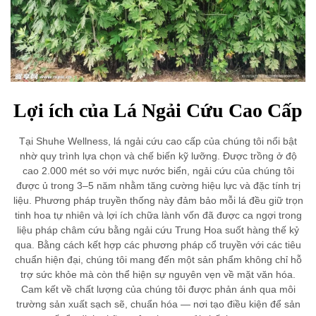
Lợi ích của Lá Ngải Cứu Cao Cấp
Tại Shuhe Wellness, lá ngải cứu cao cấp của chúng tôi nổi bật
nhờ quy trình lựa chọn và chế biến kỹ lưỡng. Được trồng ở độ
cao 2.000 mét so với mực nước biển, ngải cứu của chúng tôi
được ủ trong 3–5 năm nhằm tăng cường hiệu lực và đặc tính trị
liệu. Phương pháp truyền thống này đảm bảo mỗi lá đều giữ trọn
tinh hoa tự nhiên và lợi ích chữa lành vốn đã được ca ngợi trong
liệu pháp châm cứu bằng ngải cứu Trung Hoa suốt hàng thế kỷ
qua. Bằng cách kết hợp các phương pháp cổ truyền với các tiêu
chuẩn hiện đại, chúng tôi mang đến một sản phẩm không chỉ hỗ
trợ sức khỏe mà còn thể hiện sự nguyên vẹn về mặt văn hóa.
Cam kết về chất lượng của chúng tôi được phản ánh qua môi
trường sản xuất sạch sẽ, chuẩn hóa — nơi tạo điều kiện để sản