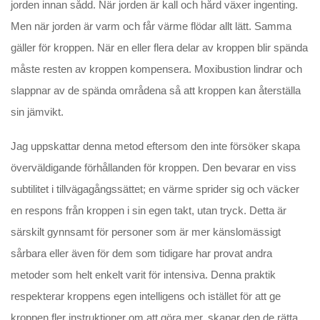
jorden innan sådd. När jorden är kall och hård växer ingenting.
Men när jorden är varm och får värme flödar allt lätt. Samma
gäller för kroppen. När en eller flera delar av kroppen blir spända
måste resten av kroppen kompensera. Moxibustion lindrar och
slappnar av de spända områdena så att kroppen kan återställa
sin jämvikt.
Jag uppskattar denna metod eftersom den inte försöker skapa
överväldigande förhållanden för kroppen. Den bevarar en viss
subtilitet i tillvägagångssättet; en värme sprider sig och väcker
en respons från kroppen i sin egen takt, utan tryck. Detta är
särskilt gynnsamt för personer som är mer känslomässigt
sårbara eller även för dem som tidigare har provat andra
metoder som helt enkelt varit för intensiva. Denna praktik
respekterar kroppens egen intelligens och istället för att ge
kroppen fler instruktioner om att göra mer, skapar den de rätta