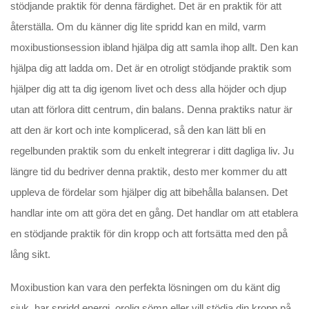
stödjande praktik för denna färdighet. Det är en praktik för att
återställa. Om du känner dig lite spridd kan en mild, varm
moxibustionsession ibland hjälpa dig att samla ihop allt. Den kan
hjälpa dig att ladda om. Det är en otroligt stödjande praktik som
hjälper dig att ta dig igenom livet och dess alla höjder och djup
utan att förlora ditt centrum, din balans. Denna praktiks natur är
att den är kort och inte komplicerad, så den kan lätt bli en
regelbunden praktik som du enkelt integrerar i ditt dagliga liv. Ju
längre tid du bedriver denna praktik, desto mer kommer du att
uppleva de fördelar som hjälper dig att bibehålla balansen. Det
handlar inte om att göra det en gång. Det handlar om att etablera
en stödjande praktik för din kropp och att fortsätta med den på
lång sikt.
Moxibustion kan vara den perfekta lösningen om du känt dig
sjuk, har spridd energi, orolig sömn eller vill stödja din kropp på