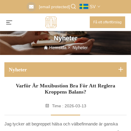
SV
[email protected]
Få ett offertförslag
Nyheter
Hemsida
>
Nyheter
Nyheter
Varför Är Moxibustion Bra För Att Reglera
Kroppens Balans?
Time : 2026-03-13
Jag tycker att begreppet hälsa och välbefinnande är ganska