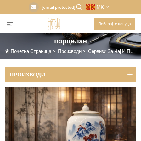
MK
[email protected]
Побарајте понуда
порцелан
Почетна Страница
>
Производи
>
Сервизи За Чaј И Порцелан
ПРОИЗВОДИ