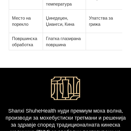
К
температура
З
Место на
Џингдеџен,
Упатства за
и
порекло
Џиангси, Кина
грижа
ч
Површинска
Глатка глазирана
обработка
површина
Shanxi ShuheHealth нуди премиум моxa волна,
производи за мохебустиски третмани и решенија
за здравје според традиционалната кинеска