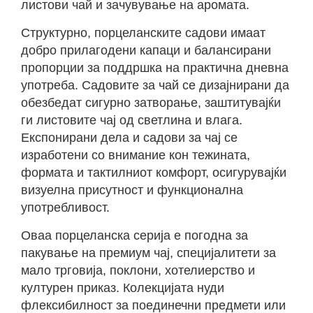
листови чай и зачувување на аромата.
Структурно, порцеланските садови имаат
добро прилагодени капаци и балансирани
пропорции за поддршка на практична дневна
употреба. Садовите за чай се дизајнирани да
обезбедат сигурно затворање, заштитувајќи
ги листовите чaj од светлина и влага.
Експонирани дела и садови за чај се
изработени со внимание кон тежината,
формата и тактилниот комфорт, осигурувајќи
визуелна присутност и функционална
употребливост.
Оваа порцеланска серија е погодна за
пакување на премиум чај, специјалитети за
мало трговија, поклони, хотелиерство и
културен приказ. Колекцијата нуди
флексибилност за поединечни предмети или