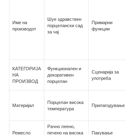
з
д
ц
Шуе здравствен
Име на
Примарни
ч
порцелански сад
производот
функции
п
за чај
у
и
п
к
Ч
КАТЕГОРИЈА
Функционален и
Сценарија за
х
НА
декоративен
употреба
п
ПРОИЗВОД
порцелан
д
Д
Порцелан висока
п
Материјал
Прилагодување
температура
г
ш
Рачно леено,
З
Ремесло
печено на висока
Пакување