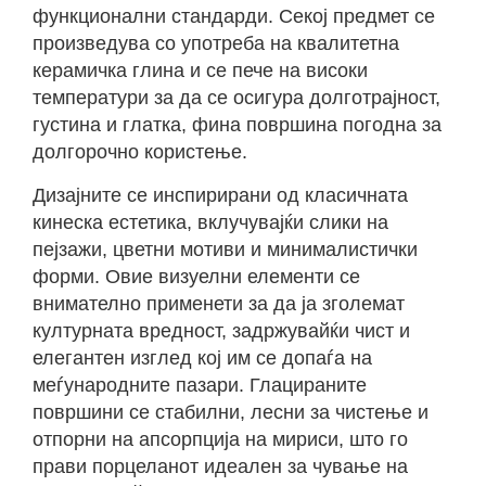
функционални стандарди. Секој предмет се
произведува со употреба на квалитетна
керамичка глина и се пече на високи
температури за да се осигура долготрајност,
густина и глатка, фина површина погодна за
долгорочно користење.
Дизајните се инспирирани од класичната
кинеска естетика, вклучувајќи слики на
пејзажи, цветни мотиви и минималистички
форми. Овие визуелни елементи се
внимателно применети за да ја зголемат
културната вредност, задржувайќи чист и
елегантен изглед кој им се допаѓа на
меѓународните пазари. Глацираните
површини се стабилни, лесни за чистење и
отпорни на апсорпција на мириси, што го
прави порцеланот идеален за чување на