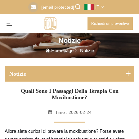
IT
[email protected]
Richiedi un preventivo
Notizie
Homepage
>
Notizie
Notizie
Quali Sono I Passaggi Della Terapia Con
Moxibustione?
Time : 2026-02-24
Allora siete curiosi di provare la moxibustione? Forse avete