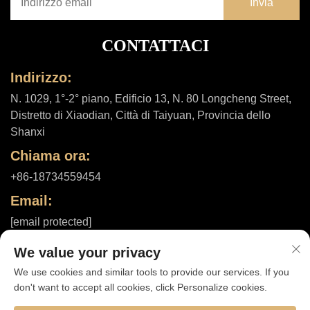
CONTATTACI
Indirizzo:
N. 1029, 1°-2° piano, Edificio 13, N. 80 Longcheng Street,
Distretto di Xiaodian, Città di Taiyuan, Provincia dello
Shanxi
Chiama ora:
+86-18734559454
Email:
[email protected]
We value your privacy
We use cookies and similar tools to provide our services. If you
Diritti d'autore © 2025 di Shanxi ShuheHealth Co., Ltd. |
Informativa
don't want to accept all cookies, click Personalize cookies.
sulla privacy