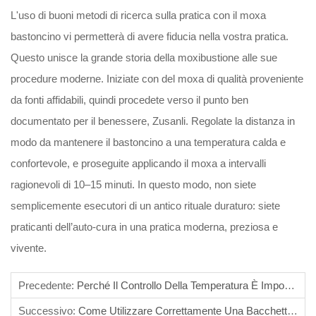
L'uso di buoni metodi di ricerca sulla pratica con il moxa
bastoncino vi permetterà di avere fiducia nella vostra pratica.
Questo unisce la grande storia della moxibustione alle sue
procedure moderne. Iniziate con del moxa di qualità proveniente
da fonti affidabili, quindi procedete verso il punto ben
documentato per il benessere, Zusanli. Regolate la distanza in
modo da mantenere il bastoncino a una temperatura calda e
confortevole, e proseguite applicando il moxa a intervalli
ragionevoli di 10–15 minuti. In questo modo, non siete
semplicemente esecutori di un antico rituale duraturo: siete
praticanti dell’auto-cura in una pratica moderna, preziosa e
vivente.
Precedente:
Perché Il Controllo Della Temperatura È Importante Durante L’uso Della Bacchetta Di Moxa?
Successivo:
Come Utilizzare Correttamente Una Bacchetta Di Moxa Per Una Stimolazione Efficace Dei Punti Di Agopuntura?