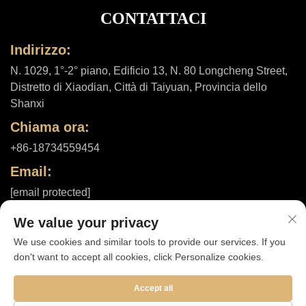
CONTATTACI
Indirizzo:
N. 1029, 1°-2° piano, Edificio 13, N. 80 Longcheng Street,
Distretto di Xiaodian, Città di Taiyuan, Provincia dello
Shanxi
Chiama ora:
+86-18734559454
Email:
[email protected]
We value your privacy
We use cookies and similar tools to provide our services. If you
Diritti d'autore © 2025 di Shanxi ShuheHealth Co., Ltd. |
Informativa
don't want to accept all cookies, click Personalize cookies.
sulla privacy
Accept all