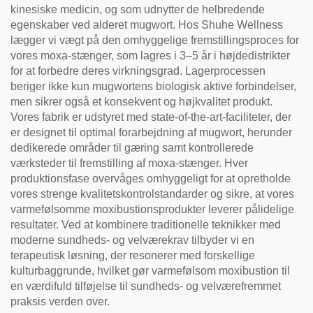
kinesiske medicin, og som udnytter de helbredende
egenskaber ved alderet mugwort. Hos Shuhe Wellness
lægger vi vægt på den omhyggelige fremstillingsproces for
vores moxa-stænger, som lagres i 3–5 år i højdedistrikter
for at forbedre deres virkningsgrad. Lagerprocessen
beriger ikke kun mugwortens biologisk aktive forbindelser,
men sikrer også et konsekvent og højkvalitet produkt.
Vores fabrik er udstyret med state-of-the-art-faciliteter, der
er designet til optimal forarbejdning af mugwort, herunder
dedikerede områder til gæring samt kontrollerede
værksteder til fremstilling af moxa-stænger. Hver
produktionsfase overvåges omhyggeligt for at opretholde
vores strenge kvalitetskontrolstandarder og sikre, at vores
varmefølsomme moxibustionsprodukter leverer pålidelige
resultater. Ved at kombinere traditionelle teknikker med
moderne sundheds- og velværekrav tilbyder vi en
terapeutisk løsning, der resonerer med forskellige
kulturbaggrunde, hvilket gør varmefølsom moxibustion til
en værdifuld tilføjelse til sundheds- og velværefremmet
praksis verden over.