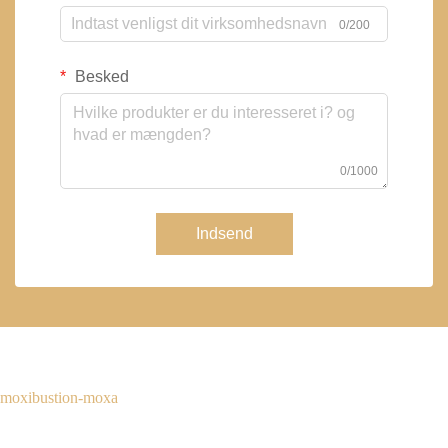
0/200
Besked
0/1000
Indsend
moxibustion-moxa