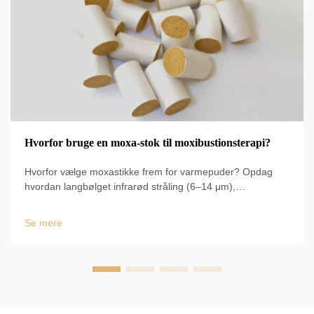
Hvorfor bruge en moxa-stok til moxibustionsterapi?
Hvorfor vælge moxastikke frem for varmepuder? Opdag
hvordan langbølget infrarød stråling (6–14 μm),
vedvarende varme på 50–60 °C og en
cirkulationsforbedring på 60 % skaber kliniske resultater.
Se mere
Lær de videnskabeligt dokumenterede fordele nu.