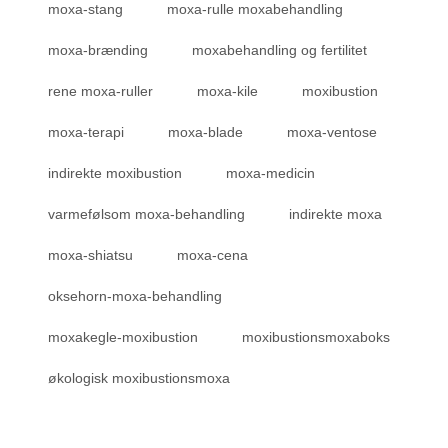
moxa-stang
moxa-rulle moxabehandling
moxa-brænding
moxabehandling og fertilitet
rene moxa-ruller
moxa-kile
moxibustion
moxa-terapi
moxa-blade
moxa-ventose
indirekte moxibustion
moxa-medicin
varmefølsom moxa-behandling
indirekte moxa
moxa-shiatsu
moxa-cena
oksehorn-moxa-behandling
moxakegle-moxibustion
moxibustionsmoxaboks
økologisk moxibustionsmoxa