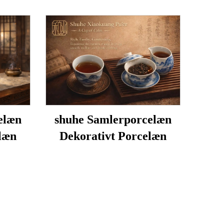
elæn
shuhe Samlerporcelæn
læn
Dekorativt Porcelæn