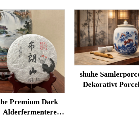
shuhe Samlerporc
Dekorativt Porce
he Premium Dark
: Alderfermenteret
bladstee, autentisk
ditionel håndværk,