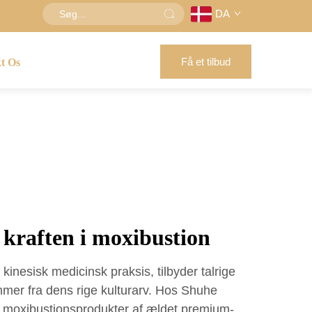
DA
Få et tilbud
t Os
kraften i moxibustion
 kinesisk medicinsk praksis, tilbyder talrige
mer fra dens rige kulturarv. Hos Shuhe
s moxibustionsprodukter af ældet premium-