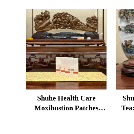
Shuhe Health Care
Shu
Moxibustion Patches
Tea
bruges til at reducere
løs
poser under øjnene,
tra