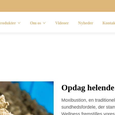
rodukter
Om os
Videoer
Nyheder
Kontak
Opdag helende 
Moxibustion, en traditionel
sundhedsfordele, der stam
Wellness fremstilles vore