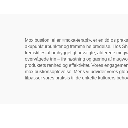
genoprette vitalitet og
mil
fjerne blokader i
fordø
meridianer.
na
Moxibustion, eller «moxa-terapi», er en tidløs praks
akupunkturpunkter og fremme helbredelse. Hos Shuh
fremstilles af omhyggeligt udvalgte, alderede mugwor
overvågede trin – fra høstning og gæring af mugwort-b
produktets renhed og effektivitet. Vores engagement f
moxibustionsoplevelse. Mens vi udvider vores globa
tilpasser vores praksis til de enkelte kulturers beho