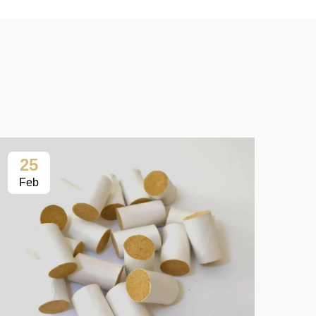
25
2
Feb
Fe