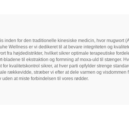
d og blød, ideel til
jelse og afspænding,
turlig helbredstee
is inden for den traditionelle kinesiske medicin, hvor mugwort (
e Wellness er vi dedikeret til at bevare integriteten og kvali
t fra højdedistrikter, hvilket sikrer optimale terapeutiske forde
ladene til ekstraktion og formning af moxa-uld til stænger. Hvert 
or kvalitetskontrol sikrer, at hver parti opfylder strenge standa
le rækkevidde, stræber vi efter at dele varmen og visdommen fr
v uden at miste forbindelsen til vores rødder.