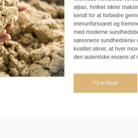
aijiao, hvilket sikrer maks
kendt for at forbedre gen
immunforsvaret og fremme
med moderne sundhedsbehov 
sæsonens sundhedskrav og
kvalitet sikrer, at hver mo
den autentiske essens af m
Få et tilbud