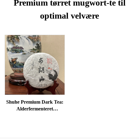
Premium tørret mugwort-te til
optimal velvære
Shuhe Premium Dark Tea:
Alderfermenteret
løsbladstee, autentisk
traditionel håndværk, mild
og blød, ideel til fordøjelse
og afspænding, naturlig