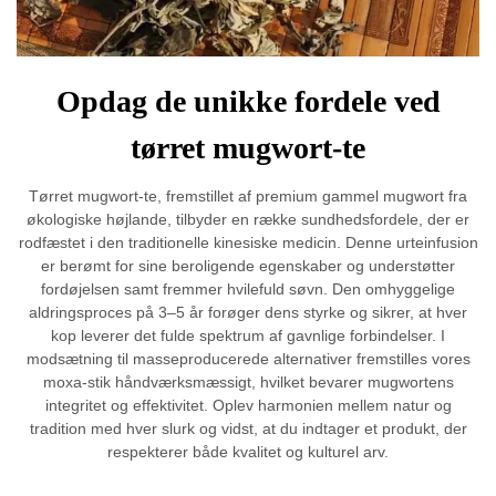
Opdag de unikke fordele ved
tørret mugwort-te
Tørret mugwort-te, fremstillet af premium gammel mugwort fra
økologiske højlande, tilbyder en række sundhedsfordele, der er
rodfæstet i den traditionelle kinesiske medicin. Denne urteinfusion
er berømt for sine beroligende egenskaber og understøtter
fordøjelsen samt fremmer hvilefuld søvn. Den omhyggelige
aldringsproces på 3–5 år forøger dens styrke og sikrer, at hver
kop leverer det fulde spektrum af gavnlige forbindelser. I
modsætning til masseproducerede alternativer fremstilles vores
moxa-stik håndværksmæssigt, hvilket bevarer mugwortens
integritet og effektivitet. Oplev harmonien mellem natur og
tradition med hver slurk og vidst, at du indtager et produkt, der
respekterer både kvalitet og kulturel arv.