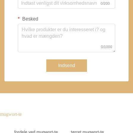
0/200
Besked
0/1000
Indsend
mugwort-te
fordele ved mugwort-te
tørret mugwort-te