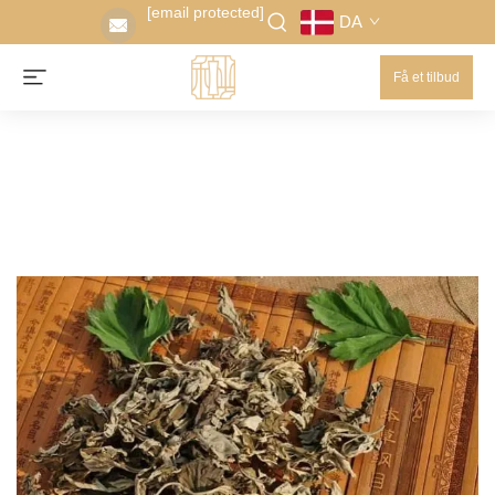
[email protected]
DA
Få et tilbud