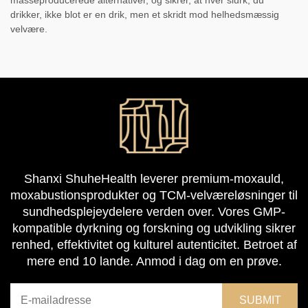
masseproducerede alternativer, og sikrer, at hver slurk, du
drikker, ikke blot er en drik, men et skridt mod helhedsmæssig
velvære.
Shanxi ShuheHealth leverer premium-moxauld,
moxabustionsprodukter og TCM-velværeløsninger til
sundhedsplejeydelere verden over. Vores GMP-
kompatible dyrkning og forskning og udvikling sikrer
renhed, effektivitet og kulturel autenticitet. Betroet af
mere end 10 lande. Anmod i dag om en prøve.