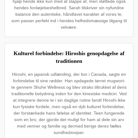
hjalp hende ikke kun med at slappe af, men støttede også
hendes fordøjelseshelbred. Sarah tilskriver sin nyfundne
balance den autentiske, håndlavet karakter af vores te,
som passer perfekt ind i hendes helhedsmæssige tilgang til
velvære.
Kulturel forbindelse: Hiroshis genopdagelse af
traditionen
Hiroshi, en japansk udlænding, der bor i Canada, søgte en
forbindelse til sine rødder. Han opdagede tørret mugwort-
te gennem Shuhe Wellness og blev straks tiltrukket af dens
traditionelle betydning inden for den kinesiske medicin. Ved
at integrere denne te i sin daglige rutine fandt Hiroshi ikke
kun fysiske fordele, men også en dyb kulturel forbindelse,
der forstærkede hans følelse af identitet. Teen fungerede
som en bro, der gjorde det muligt for ham at dele sin arv
med venner og familie og dermed berige deres fælles
sundhedsrejser.