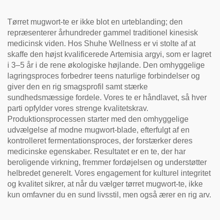
helbredstee
Tørret mugwort-te er ikke blot en urteblanding; den
repræsenterer århundreder gammel traditionel kinesisk
medicinsk viden. Hos Shuhe Wellness er vi stolte af at
skaffe den højst kvalificerede Artemisia argyi, som er lagret
i 3–5 år i de rene økologiske højlande. Den omhyggelige
lagringsproces forbedrer teens naturlige forbindelser og
giver den en rig smagsprofil samt stærke
sundhedsmæssige fordele. Vores te er håndlavet, så hver
parti opfylder vores strenge kvalitetskrav.
Produktionsprocessen starter med den omhyggelige
udvælgelse af modne mugwort-blade, efterfulgt af en
kontrolleret fermentationsproces, der forstærker deres
medicinske egenskaber. Resultatet er en te, der har
beroligende virkning, fremmer fordøjelsen og understøtter
helbredet generelt. Vores engagement for kulturel integritet
og kvalitet sikrer, at når du vælger tørret mugwort-te, ikke
kun omfavner du en sund livsstil, men også ærer en rig arv.