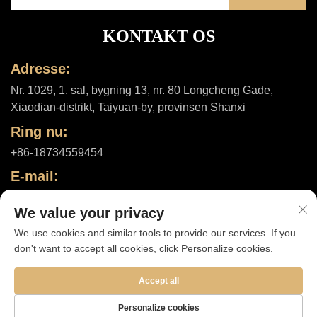
KONTAKT OS
Adresse:
Nr. 1029, 1. sal, bygning 13, nr. 80 Longcheng Gade,
Xiaodian-distrikt, Taiyuan-by, provinsen Shanxi
Ring nu:
+86-18734559454
E-mail:
[email protected]
We value your privacy
We use cookies and similar tools to provide our services. If you
don't want to accept all cookies, click Personalize cookies.
Ophavsret © 2025 af Shanxi ShuheHealth Co., Ltd. |
Privatlivspolitik
Accept all
Personalize cookies