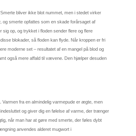
r. Smerte bliver ikke blot nummet, men i stedet virker
, og smerte opfattes som en skade forårsaget af
sig op, og trykket i floden sender flere og flere
disse blokader, så floden kan flyde. Når kroppen er fri
 mere moderne set – resultatet af en mangel på blod og
 samt også mere affald til vævene. Den hjælper desuden
e. Varmen fra en almindelig varmepude er ægte, men
ndesluttet og giver dig en følelse af varme, der trænger
ig, når man har at gøre med smerte, der føles dybt
trængning anvendes alderet mugwort i