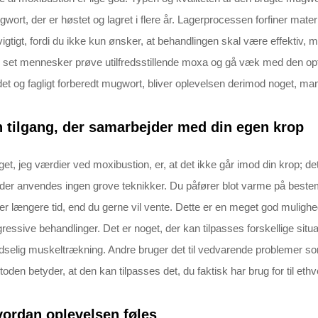
wort, der er høstet og lagret i flere år. Lagerprocessen forfiner mat
vigtigt, fordi du ikke kun ønsker, at behandlingen skal være effektiv, 
 set mennesker prøve utilfredsstillende moxa og gå væk med den opfa
et og fagligt forberedt mugwort, bliver oplevelsen derimod noget, man s
 tilgang, der samarbejder med din egen krop
et, jeg værdier ved moxibustion, er, at det ikke går imod din krop; det
der anvendes ingen grove teknikker. Du påfører blot varme på bestemt
er længere tid, end du gerne vil vente. Dette er en meget god mulighed
ressive behandlinger. Det er noget, der kan tilpasses forskellige situat
dselig muskeltrækning. Andre bruger det til vedvarende problemer som l
oden betyder, at den kan tilpasses det, du faktisk har brug for til ethve
ordan oplevelsen føles