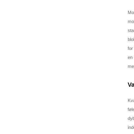
Mox
mox
sta
blo
for
en 
med
Va
Kva
føl
dyb
ind