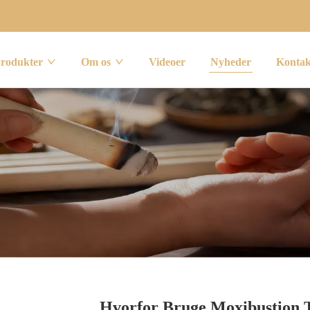
rodukter
Om os
Videoer
Nyheder
Kontak
Hvorfor Bruge Moxibustion T