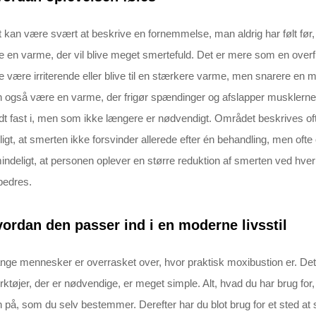
 kan være svært at beskrive en fornemmelse, man aldrig har følt før, 
e en varme, der vil blive meget smertefuld. Det er mere som en overf
e være irriterende eller blive til en stærkere varme, men snarere en m
 også være en varme, der frigør spændinger og afslapper musklerne.
dt fast i, men som ikke længere er nødvendigt. Området beskrives ofte
igt, at smerten ikke forsvinder allerede efter én behandling, men ofte 
indeligt, at personen oplever en større reduktion af smerten ved hv
bedres.
ordan den passer ind i en moderne livsstil
ge mennesker er overrasket over, hvor praktisk moxibustion er. Det 
ktøjer, der er nødvendige, er meget simple. Alt, hvad du har brug for
 på, som du selv bestemmer. Derefter har du blot brug for et sted at s