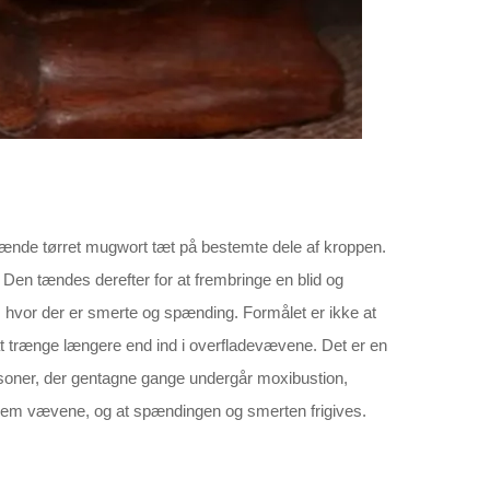
 brænde tørret mugwort tæt på bestemte dele af kroppen.
 Den tændes derefter for at frembringe en blid og
vor der er smerte og spænding. Formålet er ikke at
at trænge længere end ind i overfladevævene. Det er en
soner, der gentagne gange undergår moxibustion,
nem vævene, og at spændingen og smerten frigives.