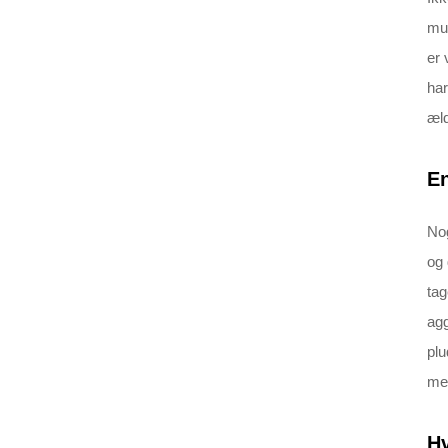
mug
er 
har
æld
En
Nog
og 
tag
agg
plu
met
Hv