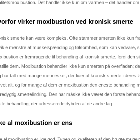
litetsmoxibustion. Det handler ikke kun om varmen – det handler om
orfor virker moxibustion ved kronisk smerte
nisk smerte kan være kompleks. Ofte stammer smerten ikke kun fra
ikle mønstre af muskelspænding og følsomhed, som kan vedvare, selv
ibustion er fremragende til behandling af kronisk smerte, fordi den
stille dem. Moxibustion behandler ikke kun smerten på overfladen; 
 har talt med mange mennesker, der lider af kronisk smerte i deres læ
vet alt, og for mange af dem er moxibustion den eneste behandling m
edygtig smertelindring. Den har måske ikke været den første behandl
ste behandling, der adresserede dybden af de andre lag.
ke al moxibustion er ens
e al moxibustion er lige god. Typen og kvaliteten af den brugte mugwor