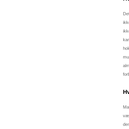
Det
ikk
ikk
kan
hol
mul
alm
for
Hv
Man
vær
den