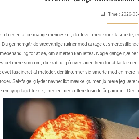
Time : 2026-03
s du er en af de mange mennesker, der lever med kronisk smerte, 
. Du gennemgår de sædvanlige rutiner med at tage et smertestillende
mebehandling for at se, om smerten kan lettes. Nogle gange hjælper 
es det mere som om, du krabber på overfladen frem for at tackle den u
blevet fascineret af metoder, der tilnærmer sig smerte med en mere 
oder. Selvfølgelig lyder navnet lidt mærkeligt, men jo mere jeg lære
e en nyopdaget teknik, men en, der er flere tusinde år gammel. De