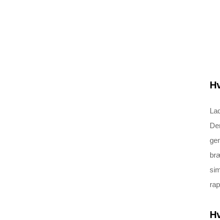
H
Lad
Den
gen
bræ
sim
rap
Hv