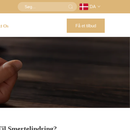
DA
Få et tilbud
t Os
il Smertelindring?