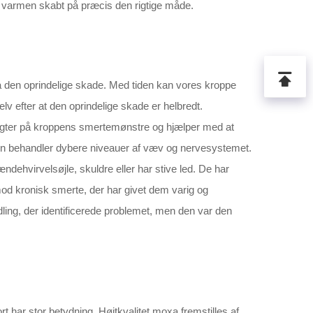
 varmen skabt på præcis den rigtige måde.
 den oprindelige skade. Med tiden kan vores kroppe
 efter at den oprindelige skade er helbredt.
 sigter på kroppens smertemønstre og hjælper med at
den behandler dybere niveauer af væv og nervesystemet.
ndehvirvelsøjle, skuldre eller har stive led. De har
od kronisk smerte, der har givet dem varig og
ing, der identificerede problemet, men den var den
t har stor betydning. Højtkvalitet moxa fremstilles af