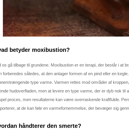
vad betyder moxibustion?
 os gå tilbage til grundene. Moxibustion er en terapi, der består i at
 forberedes således, at den antager formen af en pind eller en kegle.
nemtrængende type varme. Varmen rettes mod områder af kroppen, h
nde hudoverfladen, men at levere en type varme, der er dyb nok til 
pel proces, men resultaterne kan være overraskende kraftfulde. Per
porterer, at de kan føle en varmefornemmelse, der bevæger sig gen
ordan håndterer den smerte?