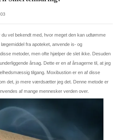
-03
er du vel bekendt med, hvor meget den kan udtømme
 lægemiddel fra apoteket, anvende is- og
disse metoder, men ofte hjælper de slet ikke. Desuden
nderliggende årsag. Dette er en af årsagerne til, at jeg
helhedsmæssig tilgang. Moxibustion er en af disse
r om det, jo mere værdsætter jeg det. Denne metode er
n anvendes af mange mennesker verden over.