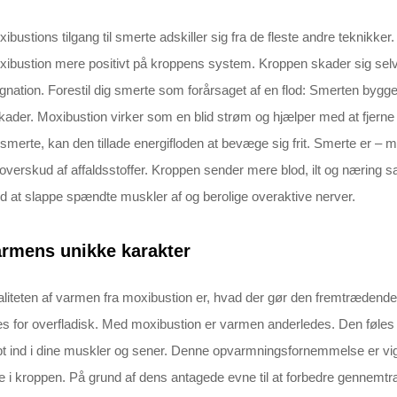
ibustions tilgang til smerte adskiller sig fra de fleste andre teknikke
ibustion mere positivt på kroppens system. Kroppen skader sig selv
gnation. Forestil dig smerte som forårsaget af en flod: Smerten bygger 
kader. Moxibustion virker som en blid strøm og hjælper med at fjerne 
 smerte, kan den tillade energifloden at bevæge sig frit. Smerte er –
overskud af affaldsstoffer. Kroppen sender mere blod, ilt og næring
 at slappe spændte muskler af og berolige overaktive nerver.
rmens unikke karakter
liteten af varmen fra moxibustion er, hvad der gør den fremtrædend
es for overfladisk. Med moxibustion er varmen anderledes. Den føles i
t ind i dine muskler og sener. Denne opvarmningsfornemmelse er vigt
e i kroppen. På grund af dens antagede evne til at forbedre gennem