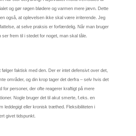
erialet og gør røgen blødere og varmen mere jævn. Dette
men også, at oplevelsen ikke skal være irriterende. Jeg
ttelse, at selve praksis er forfærdelig. Når man bruger
er frem til i stedet for noget, man skal tåle.
 følger faktisk med den. Der er intet defensivt over det,
e områder, og din krop tager det derfra – selv hvis det
 for personer, der ofte reagerer kraftigt på mere
ioner. Nogle bruger det til akut smerte, f.eks. en
eddegigt eller kronisk træthed. Fleksibiliteten i
rt givet tidspunkt.