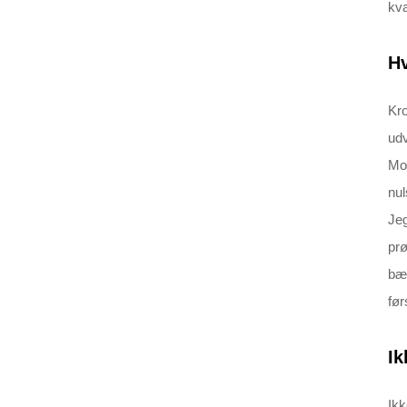
kva
Hv
Kro
udv
Mox
nul
Jeg
prø
bær
før
Ik
Ikk