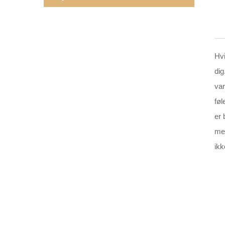
Hvi
dig
var
føl
er 
met
ikk