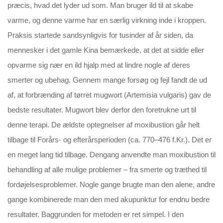
præcis, hvad det lyder ud som. Man bruger ild til at skabe
varme, og denne varme har en særlig virkning inde i kroppen.
Praksis startede sandsynligvis for tusinder af år siden, da
mennesker i det gamle Kina bemærkede, at det at sidde eller
opvarme sig nær en ild hjalp med at lindre nogle af deres
smerter og ubehag. Gennem mange forsøg og fejl fandt de ud
af, at forbrænding af tørret mugwort (Artemisia vulgaris) gav de
bedste resultater. Mugwort blev derfor den foretrukne urt til
denne terapi. De ældste optegnelser af moxibustion går helt
tilbage til Forårs- og efterårsperioden (ca. 770–476 f.Kr.). Det er
en meget lang tid tilbage. Dengang anvendte man moxibustion til
behandling af alle mulige problemer – fra smerte og træthed til
fordøjelsesproblemer. Nogle gange brugte man den alene, andre
gange kombinerede man den med akupunktur for endnu bedre
resultater. Baggrunden for metoden er ret simpel. I den