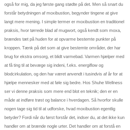
også for mig, da jeg første gang stødte på det. Men så snart du
forstår betydningen af moxibustion, begynder tingene at give
langt mere mening. I simple termer er moxibustion en traditionel
praksis, hvor tørrede blad af mugwort, også kendt som moxa,
brændes tæt på huden for at opvarme bestemte punkter på
kroppen. Tænk på det som at give bestemte områder, der har
brug for ekstra omsorg, et blidt varmebad. Varmen hjælper med
at få ting til at bevæge sig indeni, f.eks. energiflow og
blodcirkulation, og den har været anvendt i tusindvis af år for at
hjælpe mennesker med at føle sig bedre. Hos Shuhe Wellness
ser vi denne praksis som mere end blot en teknik; den er en
måde at indføre trøst og balance i hverdagen. Så hvorfor skulle
nogen tage sig tid til at udforske, hvad moxibustion egentlig
betyder? Fordi når du først forstår det, indser du, at det ikke kun
handler om at brænde nogle urter. Det handler om at forstå en