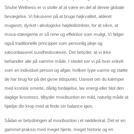
Shuhe Wellness er vi stolte af at være en del af denne globale
bevægelse. Vi fokuserer på at bruge højkvalitet, alderet
mugwort, dyrket i økologiske højdedistrikter, for at sikre, at
moxa-stængerne er så rene og effektive som muligt. Vi følger
også traditionelle principper som personlig pleje og
sæsonbaseret sundhedsvæsen. Det betyder, at vi ikke
behandler alle på samme måde. I stedet ser vi på hver enkelt
som en individuel person og afgør, hvilken type varme og støtte
de har brug for på det givne tidspunkt. Uanset om du kæmper
med kronisk smerte, dårlig fordøjelse, lav energi eller blot den
daglige livsstress, tilbyder moxibustion en mild, naturlig måde at
hjælpe din krop med at finde sin balance igen.
Sådan er betydningen af moxibustion i et nøddeskal. Det er en
gammel praksis med meget hjerte, meget historie og en