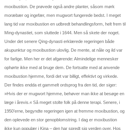
moxibustion. De prøvede også andre planter, såsom mørk
moræbær og ingefær, men mugwort fungerede bedst. I meget
lang tid var moxibustion en udbredt behandlingsform, helt frem til
Ming-dynastiet, som sluttede i 1644. Men så skete der noget.
Under det senere Qing-dynasti erklærede regeringen både
akupunktur og moxibustion ulovlig. De mente, at nåle og ild var
for farlige. Men her er det afgørende: Almindelige mennesker
ophørte ikke med at bruge dem. De fortsatte med at anvende
moxibustion hjemme, fordi det var billigt, effektivt og virkede.
Der findes endda et gammelt ordsprog fra den tid, der siger:
»Hvis der er mugwort hjemme, behøver man ikke at besøge en
læge i årevis.« Så meget stolte folk på denne terapi. Senere, i
1950’erne, begyndte regeringen igen at fremme moxibustion, og
den oplevede en stor genopblomstring. I dag er moxibustion
ikke kun populær i Kina – den har spredt sig verden over. Hos