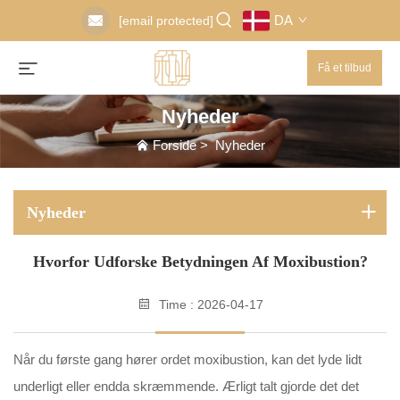
DA
[email protected]
Få et tilbud
Nyheder
Forside
>
Nyheder
Nyheder
Hvorfor Udforske Betydningen Af Moxibustion?
Time : 2026-04-17
Når du første gang hører ordet moxibustion, kan det lyde lidt
underligt eller endda skræmmende. Ærligt talt gjorde det det