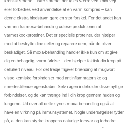
kronisk smerte – især smerte, der føles værre ved koldt vejr
eller forbedres ved anvendelse af en varm kompres – kan
denne ekstra blodstrøm gøre en stor forskel. For det andet kan
varmen fra moxa-behandling udløse produktionen af
varmeskockproteiner. Det er specielle proteiner, der hjælper
med at beskytte dine celler og reparere dem, når de bliver
beskadiget. Så moxa-behandling handler ikke kun om at give
dig en behagelig, varm følelse – den hjælper faktisk din krop på
cellulært niveau. For det tredje frigiver brænding af mugwort
visse kemiske forbindelser med antiinflammatoriske og
smertestillende egenskaber. Selv røgen indeholder disse nyttige
forbindelser, og de kan trænge ind i din krop gennem huden og
lungerne. Ud over alt dette synes moxa-behandling også at
have en virkning på immunsystemet. Nogle undersøgelser tyder
på, at den kan styrke kroppens naturlige forsvar og forbedre