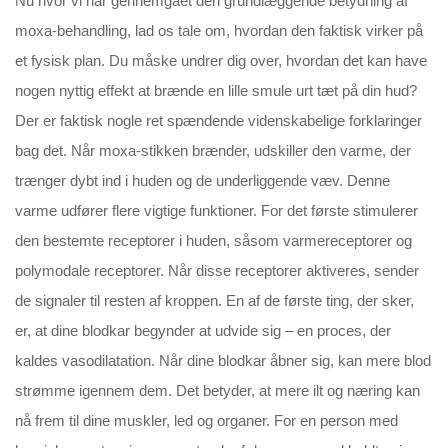
Nu hvor vi har gennemgået den grundlæggende betydning af
moxa-behandling, lad os tale om, hvordan den faktisk virker på
et fysisk plan. Du måske undrer dig over, hvordan det kan have
nogen nyttig effekt at brænde en lille smule urt tæt på din hud?
Der er faktisk nogle ret spændende videnskabelige forklaringer
bag det. Når moxa-stikken brænder, udskiller den varme, der
trænger dybt ind i huden og de underliggende væv. Denne
varme udfører flere vigtige funktioner. For det første stimulerer
den bestemte receptorer i huden, såsom varmereceptorer og
polymodale receptorer. Når disse receptorer aktiveres, sender
de signaler til resten af kroppen. En af de første ting, der sker,
er, at dine blodkar begynder at udvide sig – en proces, der
kaldes vasodilatation. Når dine blodkar åbner sig, kan mere blod
strømme igennem dem. Det betyder, at mere ilt og næring kan
nå frem til dine muskler, led og organer. For en person med