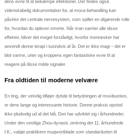
dens evne til at bekæmpe infektioner. Der findes også
videnskabelig dokumentation for, at moxa-behandling kan
påvirke det centrale nervesystem, som spiller en afgørende rolle
for, hvordan du oplever smerte. Når man samler alle disse
effekter, bliver det meget forståeligt, hvorfor mennesker har
anvendt denne terapi i tusindvis af år. Det er ikke magi – det er
blot varme, urter og kroppens egen fantastiske evne til at
reagere på disse milde signaler.
Fra oldtiden til moderne velvære
En ting, der virkelig tilføjer dybde til betydningen af moxibustion,
er dens lange og interessante historie. Denne praksis opstod
ikke pludselig ud af det blå. Den har udviklet sig i århundreder.
Under den vestlige Zhou-dynasti, omkring det 11. århundrede
f.K., valgte praktikere mugwortblade som standardurten til