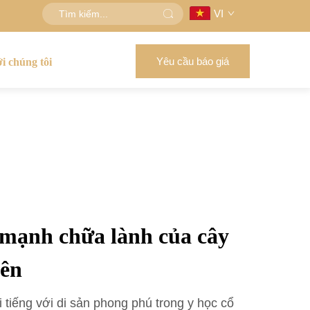
VI
Yêu cầu báo giá
ới chúng tôi
mạnh chữa lành của cây
iên
i tiếng với di sản phong phú trong y học cổ