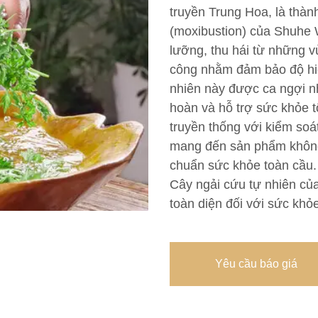
truyền Trung Hoa, là thà
(moxibustion) của Shuhe 
lưỡng, thu hái từ những v
công nhằm đảm bảo độ hiệ
nhiên này được ca ngợi nh
hoàn và hỗ trợ sức khỏe 
truyền thống với kiểm soá
mang đến sản phẩm không 
chuẩn sức khỏe toàn cầu. 
Cây ngải cứu tự nhiên của
toàn diện đối với sức khỏ
Yêu cầu báo giá