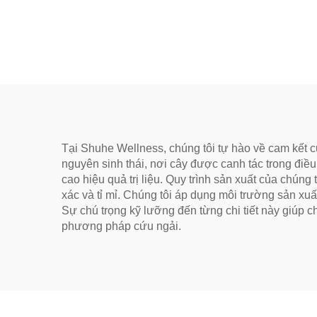
Lão Hóa Cho Sức Khỏe,
Năm,
Loại Bỏ Ẩm Và Làm Ấm
Thố
Kinh Mạch
Mềm
Lý Tư
Hóa
Sứ
Tại Shuhe Wellness, chúng tôi tự hào về cam kết c
nguyên sinh thái, nơi cây được canh tác trong điều
cao hiệu quả trị liệu. Quy trình sản xuất của chún
xác và tỉ mỉ. Chúng tôi áp dụng môi trường sản xu
Sự chú trọng kỹ lưỡng đến từng chi tiết này giúp
phương pháp cứu ngải.