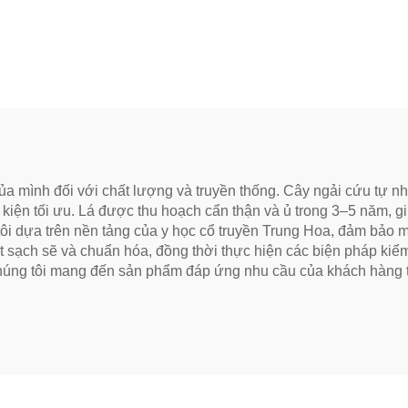
 Nghệ Thuật Truyền
ng Chính Hiệu, Vị
 Mại và Trơn Tru,
ởng để Hỗ Trợ Tiêu
 và Thư Giãn, Trà
c Khỏe Tự Nhiên
ủa mình đối với chất lượng và truyền thống. Cây ngải cứu tự nh
 kiện tối ưu. Lá được thu hoạch cẩn thận và ủ trong 3–5 năm, gi
g tôi dựa trên nền tảng của y học cổ truyền Trung Hoa, đảm bảo
ất sạch sẽ và chuẩn hóa, đồng thời thực hiện các biện pháp ki
 chúng tôi mang đến sản phẩm đáp ứng nhu cầu của khách hàng t