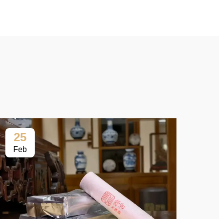
25
2
Feb
Fe