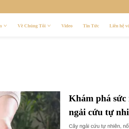
m
Về Chúng Tôi
Video
Tin Tức
Liên hệ v
Khám phá sức 
ngải cứu tự nh
Cây ngải cứu tự nhiên, nổ