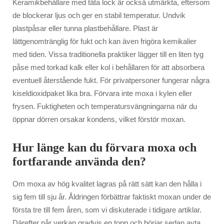
Keramikbehållare med täta lock är också utmärkta, eftersom
de blockerar ljus och ger en stabil temperatur. Undvik
plastpåsar eller tunna plastbehållare. Plast är
lättgenomtränglig för fukt och kan även frigöra kemikalier
med tiden. Vissa traditionella praktiker lägger till en liten tyg
påse med torkad kalk eller kol i behållaren för att absorbera
eventuell återstående fukt. För privatpersoner fungerar några
kiseldioxidpaket lika bra. Förvara inte moxa i kylen eller
frysen. Fuktigheten och temperatursvängningarna när du
öppnar dörren orsakar kondens, vilket förstör moxan.
Hur länge kan du förvara moxa och
fortfarande använda den?
Om moxa av hög kvalitet lagras på rätt sätt kan den hålla i
sig fem till sju år. Åldringen förbättrar faktiskt moxan under de
första tre till fem åren, som vi diskuterade i tidigare artiklar.
Därefter når verkan gradvis en topp och börjar sedan avta.