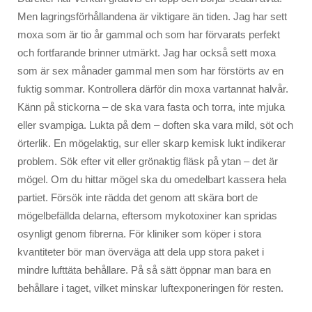
Men lagringsförhållandena är viktigare än tiden. Jag har sett
moxa som är tio år gammal och som har förvarats perfekt
och fortfarande brinner utmärkt. Jag har också sett moxa
som är sex månader gammal men som har förstörts av en
fuktig sommar. Kontrollera därför din moxa vartannat halvår.
Känn på stickorna – de ska vara fasta och torra, inte mjuka
eller svampiga. Lukta på dem – doften ska vara mild, söt och
örterlik. En mögelaktig, sur eller skarp kemisk lukt indikerar
problem. Sök efter vit eller grönaktig fläsk på ytan – det är
mögel. Om du hittar mögel ska du omedelbart kassera hela
partiet. Försök inte rädda det genom att skära bort de
mögelbefällda delarna, eftersom mykotoxiner kan spridas
osynligt genom fibrerna. För kliniker som köper i stora
kvantiteter bör man överväga att dela upp stora paket i
mindre lufttäta behållare. På så sätt öppnar man bara en
behållare i taget, vilket minskar luftexponeringen för resten.