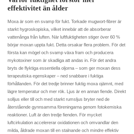
effektivitet än ålder
Moxa är som en svamp för fukt. Torkade mugwort-fibrer är
starkt hygroskopiska, vilket innebär att de absorberar
vattenånga från luften. När luftfuktigheten stiger över 60 %
börjar moxan uppta fukt. Detta orsakar flera problem. För det
första kan mögel och svamp växa fram och producera
mykotoxiner som är skadliga att andas in. För det andra
bryts de flyktiga essentiella oljorna – som ger moxan dess
terapeutiska egenskaper – ned snabbare i fuktiga
förhållanden. För det tredje brinner fuktig moxa ojämnt, med
lägre temperatur och mer rök. Ljus är en annan fiende. Direkt
solljus eller till och med starkt rumsljus bryter ned de
återstående gynnsamma föreningarna genom fotokemiska
reaktioner. Luft är den tredje fienden. För mycket
luftcirkulation accelererar oxidationen och omvandlar den
milda, åldrade moxan till en stalnande och mindre effektiv