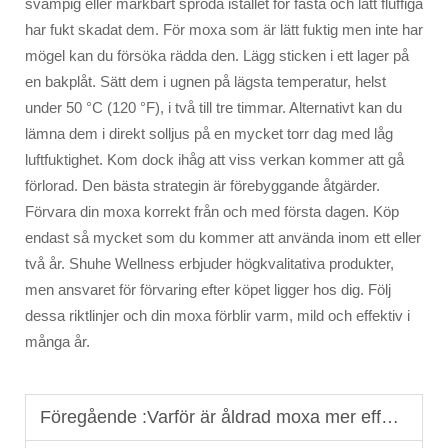
svampig eller märkbart spröda istället för fasta och lätt fluffiga
har fukt skadat dem. För moxa som är lätt fuktig men inte har
mögel kan du försöka rädda den. Lägg sticken i ett lager på
en bakplåt. Sätt dem i ugnen på lägsta temperatur, helst
under 50 °C (120 °F), i två till tre timmar. Alternativt kan du
lämna dem i direkt solljus på en mycket torr dag med låg
luftfuktighet. Kom dock ihåg att viss verkan kommer att gå
förlorad. Den bästa strategin är förebyggande åtgärder.
Förvara din moxa korrekt från och med första dagen. Köp
endast så mycket som du kommer att använda inom ett eller
två år. Shuhe Wellness erbjuder högkvalitativa produkter,
men ansvaret för förvaring efter köpet ligger hos dig. Följ
dessa riktlinjer och din moxa förblir varm, mild och effektiv i
många år.
Föregående :
Varför är åldrad moxa mer effektiv?