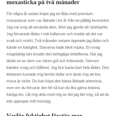
moxasticka på två månader
För några år sedan köpte jag en låda med premium-
moxastavar som var åldrade i tre år från en pålitlig leverantör.
Jag var ivrig att använda dem. Men jag gjorde ett nybörjarfel.
Jag förvarade lådan i mitt källarrum och trodde att det var
svalt och mörkt. Två månader senare öppnade jag lådan och
kände en fuktighet. Stavarna hade blivit mjuka. En svag
mögelaktig lukt ersatte den behagliga örtdofterna. När jag
tände en av dem var röken grå och irriterande. Värmen
kändes svag och klåfend. Jag fick kasta bort hela lådan. Den
lektionen kostade mig femtio dollar och lärde mig att bra
moxa är skört. Du kan köpa den bästa åldrade artemisia,
men om du förvarar den fel så kan du lika gärna bränna
fuktiga löv. Låt mig dela med mig av det jag lärt mig, så att du
inte upprepar mitt misstag.
Varför fuktighet förstör mer