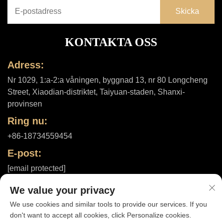
KONTAKTA OSS
Adress:
Nr 1029, 1:a-2:a våningen, byggnad 13, nr 80 Longcheng
Street, Xiaodian-distriktet, Taiyuan-staden, Shanxi-
provinsen
Ring nu:
+86-18734559454
E-post:
[email protected]
We value your privacy
We use cookies and similar tools to provide our services. If you
Upphovsrätt © 2025 av Shanxi ShuheHealth Co., Ltd. |
don't want to accept all cookies, click Personalize cookies.
Integritetspolicy