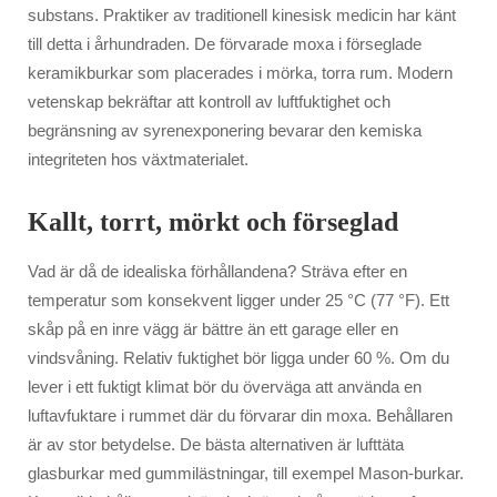
substans. Praktiker av traditionell kinesisk medicin har känt
till detta i århundraden. De förvarade moxa i förseglade
keramikburkar som placerades i mörka, torra rum. Modern
vetenskap bekräftar att kontroll av luftfuktighet och
begränsning av syrenexponering bevarar den kemiska
integriteten hos växtmaterialet.
Kallt, torrt, mörkt och förseglad
Vad är då de idealiska förhållandena? Sträva efter en
temperatur som konsekvent ligger under 25 °C (77 °F). Ett
skåp på en inre vägg är bättre än ett garage eller en
vindsvåning. Relativ fuktighet bör ligga under 60 %. Om du
lever i ett fuktigt klimat bör du överväga att använda en
luftavfuktare i rummet där du förvarar din moxa. Behållaren
är av stor betydelse. De bästa alternativen är lufttäta
glasburkar med gummilästningar, till exempel Mason-burkar.