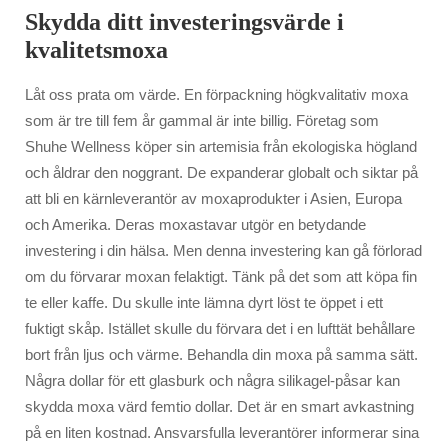
Skydda ditt investeringsvärde i
kvalitetsmoxa
Låt oss prata om värde. En förpackning högkvalitativ moxa
som är tre till fem år gammal är inte billig. Företag som
Shuhe Wellness köper sin artemisia från ekologiska högland
och åldrar den noggrant. De expanderar globalt och siktar på
att bli en kärnleverantör av moxaprodukter i Asien, Europa
och Amerika. Deras moxastavar utgör en betydande
investering i din hälsa. Men denna investering kan gå förlorad
om du förvarar moxan felaktigt. Tänk på det som att köpa fin
te eller kaffe. Du skulle inte lämna dyrt löst te öppet i ett
fuktigt skåp. Istället skulle du förvara det i en lufttät behållare
bort från ljus och värme. Behandla din moxa på samma sätt.
Några dollar för ett glasburk och några silikagel-påsar kan
skydda moxa värd femtio dollar. Det är en smart avkastning
på en liten kostnad. Ansvarsfulla leverantörer informerar sina