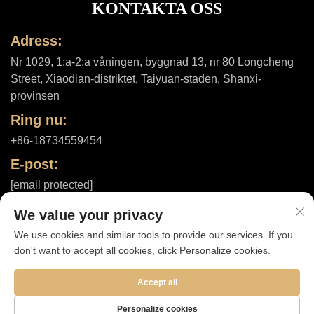
KONTAKTA OSS
Adress:
Nr 1029, 1:a-2:a våningen, byggnad 13, nr 80 Longcheng
Street, Xiaodian-distriktet, Taiyuan-staden, Shanxi-
provinsen
Ring nu:
+86-18734559454
E-post:
[email protected]
We value your privacy
We use cookies and similar tools to provide our services. If you
Upphovsrätt © 2025 av Shanxi ShuheHealth Co., Ltd. |
don't want to accept all cookies, click Personalize cookies.
Integritetspolicy
Accept all
Personalize cookies