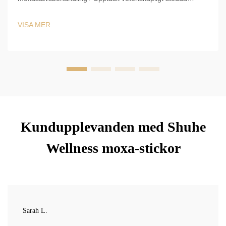
tillämpningar för ST36, CV4, BL23 och fler – samt säkra
tekniker, varaktighet och kliniska protokoll. Börja optimera
VISA MER
din TCM-praxis redan idag.
Kundupplevanden med Shuhe
Wellness moxa-stickor
Sarah L.