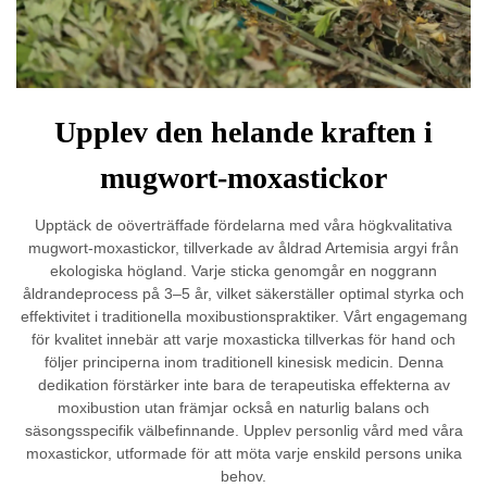
Upplev den helande kraften i
mugwort-moxastickor
Upptäck de oöverträffade fördelarna med våra högkvalitativa
mugwort-moxastickor, tillverkade av åldrad Artemisia argyi från
ekologiska högland. Varje sticka genomgår en noggrann
åldrandeprocess på 3–5 år, vilket säkerställer optimal styrka och
effektivitet i traditionella moxibustionspraktiker. Vårt engagemang
för kvalitet innebär att varje moxasticka tillverkas för hand och
följer principerna inom traditionell kinesisk medicin. Denna
dedikation förstärker inte bara de terapeutiska effekterna av
moxibustion utan främjar också en naturlig balans och
säsongsspecifik välbefinnande. Upplev personlig vård med våra
moxastickor, utformade för att möta varje enskild persons unika
behov.