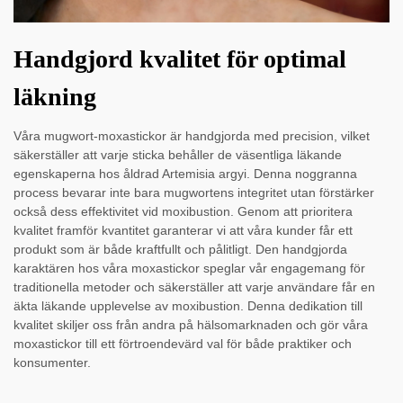
Handgjord kvalitet för optimal
läkning
Våra mugwort-moxastickor är handgjorda med precision, vilket
säkerställer att varje sticka behåller de väsentliga läkande
egenskaperna hos åldrad Artemisia argyi. Denna noggranna
process bevarar inte bara mugwortens integritet utan förstärker
också dess effektivitet vid moxibustion. Genom att prioritera
kvalitet framför kvantitet garanterar vi att våra kunder får ett
produkt som är både kraftfullt och pålitligt. Den handgjorda
karaktären hos våra moxastickor speglar vår engagemang för
traditionella metoder och säkerställer att varje användare får en
äkta läkande upplevelse av moxibustion. Denna dedikation till
kvalitet skiljer oss från andra på hälsomarknaden och gör våra
moxastickor till ett förtroendevärd val för både praktiker och
konsumenter.