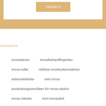
Skicka in
moxastaven
moxastaven
moxabehandlingsstav
moxa-rullar
röklösa moxibustionsstickor
artisockelsticka
mini moxa
användningsområden för moxa-stickor
moxa-rökelse
mini-moxastick