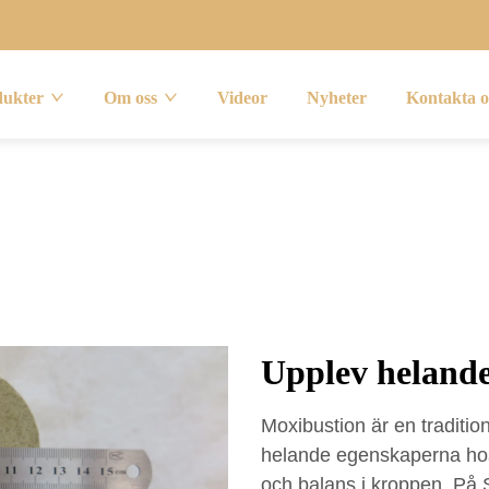
dukter
Om oss
Videor
Nyheter
Kontakta o
Upplev helande
Moxibustion är en traditio
helande egenskaperna hos
och balans i kroppen. På 