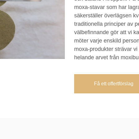
moxa-stavar som har lagrat
säkerställer överlägsen kv
traditionella principer a
välbefinnande gör att vi 
möter varje enskild perso
moxa-produkter strävar vi
helande arvet från moxibus
Få ett offertförslag