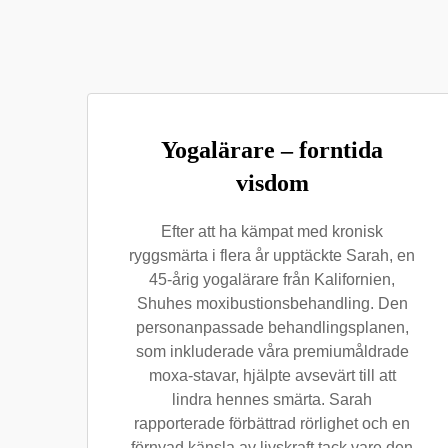
Yogalärare – forntida
visdom
Efter att ha kämpat med kronisk
ryggsmärta i flera år upptäckte Sarah, en
45-årig yogalärare från Kalifornien,
Shuhes moxibustionsbehandling. Den
personanpassade behandlingsplanen,
som inkluderade våra premiumåldrade
moxa-stavar, hjälpte avsevärt till att
lindra hennes smärta. Sarah
rapporterade förbättrad rörlighet och en
förnyad känsla av livskraft tack vare den