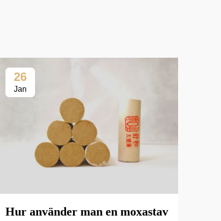
26
2
Jan
Fe
Hur använder man en moxastav