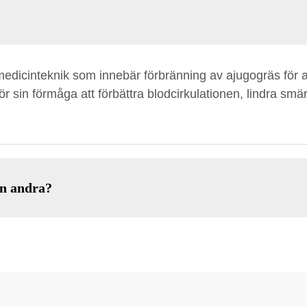
k medicinteknik som innebär förbränning av ajugogräs för 
ör sin förmåga att förbättra blodcirkulationen, lindra smä
ån andra?