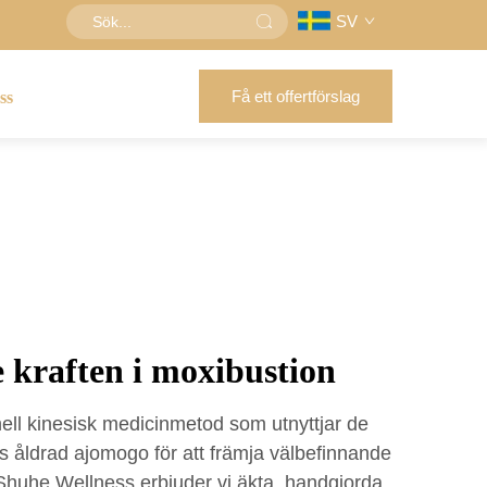
SV
Få ett offertförslag
ss
 kraften i moxibustion
nell kinesisk medicinmetod som utnyttjar de
 åldrad ajomogo för att främja välbefinnande
Shuhe Wellness erbjuder vi äkta, handgjorda