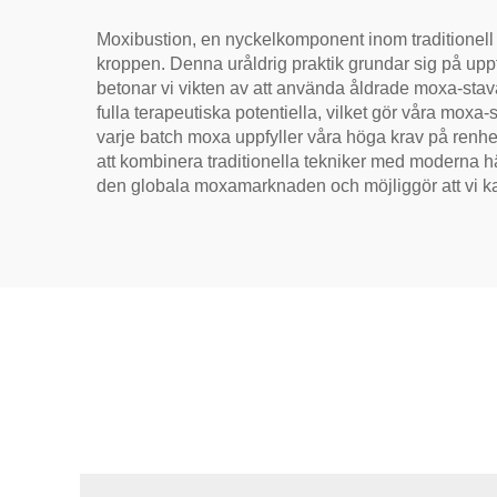
Moxibustion, en nyckelkomponent inom traditionell 
kroppen. Denna uråldrig praktik grundar sig på uppf
betonar vi vikten av att använda åldrade moxa-stava
fulla terapeutiska potentiella, vilket gör våra moxa-st
varje batch moxa uppfyller våra höga krav på renhet
att kombinera traditionella tekniker med moderna häl
den globala moxamarknaden och möjliggör att vi ka