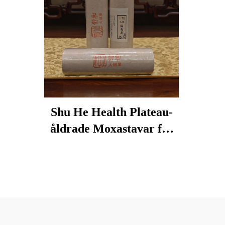
Shu He Health Plateau-
åldrade Moxastavar för
välbefinnande,
fuktreducering och
meridianvärme