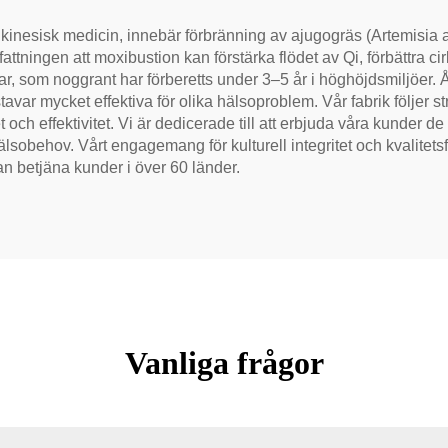
kinesisk medicin, innebär förbränning av ajugogräs (Artemisia ar
attningen att moxibustion kan förstärka flödet av Qi, förbättra 
r, som noggrant har förberetts under 3–5 år i höghöjdsmiljöer. 
avar mycket effektiva för olika hälsoproblem. Vår fabrik följer stri
 och effektivitet. Vi är dedicerade till att erbjuda våra kunder 
sobehov. Vårt engagemang för kulturell integritet och kvalitetsfu
n betjäna kunder i över 60 länder.
Vanliga frågor