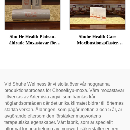
Shu He Health Plateau-
Shuhe Health Care
åldrade Moxastavar för
Moxibustionspflaster
välbefinnande,
används för att minska
fuktreducering och
svullnader under ögonen,
meridianvärme
återställa vitalitet och
avblockera meridianer.
Vid Shuhe Wellness är vi stolta över vår noggranna
produktionsprocess för Choseikyu-moxa. Våra moxastavar
tillverkas av Artemisia argyi, som hämtas från
höglandsområden där det unika klimatet bidrar till örternas
stärkta verkan. Åldringen, som pågår mellan 3 och 5 år, är
avgörande eftersom den förstärker mugwortens
terapeutiska egenskaper. Vårt fabrik, som är speciellt
utformat för bearbetning av mugwort, säkerställer en ren