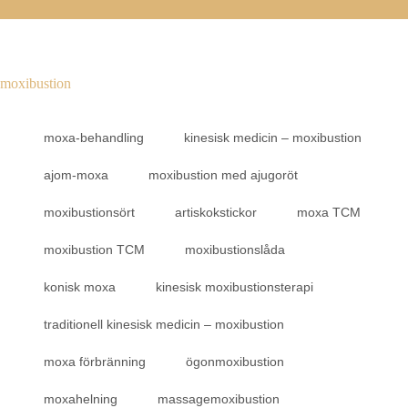
moxibustion
moxa-behandling
kinesisk medicin – moxibustion
ajom-moxa
moxibustion med ajugoröt
moxibustionsört
artiskokstickor
moxa TCM
moxibustion TCM
moxibustionslåda
konisk moxa
kinesisk moxibustionsterapi
traditionell kinesisk medicin – moxibustion
moxa förbränning
ögonmoxibustion
moxahelning
massagemoxibustion