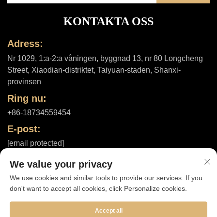
KONTAKTA OSS
Adress:
Nr 1029, 1:a-2:a våningen, byggnad 13, nr 80 Longcheng
Street, Xiaodian-distriktet, Taiyuan-staden, Shanxi-
provinsen
Ring nu:
+86-18734559454
E-post:
[email protected]
We value your privacy
We use cookies and similar tools to provide our services. If you
Upphovsrätt © 2025 av Shanxi ShuheHealth Co., Ltd. |
don't want to accept all cookies, click Personalize cookies.
Integritetspolicy
Accept all