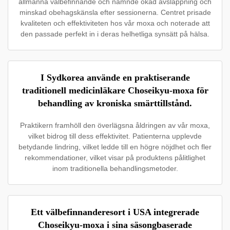
allmänna välbefinnande och nämnde ökad avslappning och
minskad obehagskänsla efter sessionerna. Centret prisade
kvaliteten och effektiviteten hos vår moxa och noterade att
den passade perfekt in i deras helhetliga synsätt på hälsa.
I Sydkorea använde en praktiserande
traditionell medicinläkare Choseikyu-moxa för
behandling av kroniska smärttillstånd.
Praktikern framhöll den överlägsna åldringen av vår moxa,
vilket bidrog till dess effektivitet. Patienterna upplevde
betydande lindring, vilket ledde till en högre nöjdhet och fler
rekommendationer, vilket visar på produktens pålitlighet
inom traditionella behandlingsmetoder.
Ett välbefinnanderesort i USA integrerade
Choseikyu-moxa i sina säsongbaserade