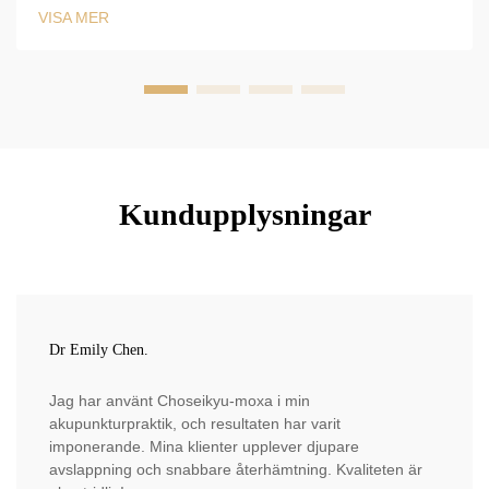
tillsammans med akupunkt. Ladda ner klinisk guide.
VISA MER
Kundupplysningar
Dr Emily Chen.
Jag har använt Choseikyu-moxa i min
akupunkturpraktik, och resultaten har varit
imponerande. Mina klienter upplever djupare
avslappning och snabbare återhämtning. Kvaliteten är