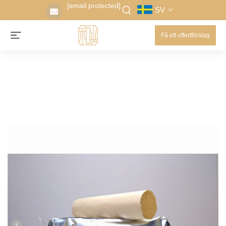
[email protected]
SV
Få ett offertförslag