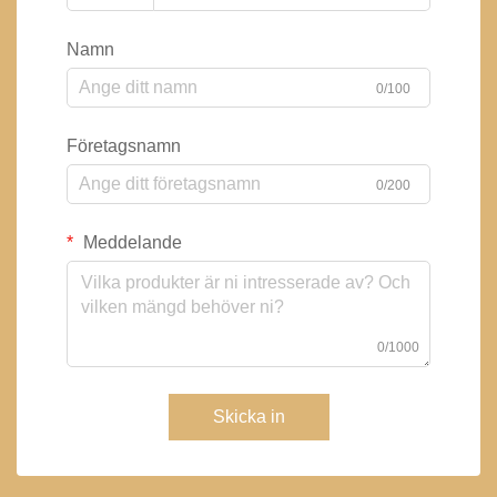
Namn
0/100
Företagsnamn
0/200
Meddelande
0/1000
Skicka in