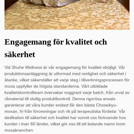
Engagemang för kvalitet och
säkerhet
Vid Shuhe Wellness är vår engagemang för kvalitet oböjligt. Vår
produktionsanläggning är utformad med renlighet och säkerhet i
åtanke, vilket säkerställer att varje steg i tillverkningsprocessen för
moxa uppfyller de högsta standarderna. Vårt utbildade
kvalitetskontrollteam övervakar noggrant varje batch, från urval av
råmaterial till slutlig produktkontroll. Denna rigorösa ansats
garanterar att våra kunder endast får den bästa Choseikyu-
moxan, fri från föroreningar och rik på terapeutiska fördelar. Vår
dedikation till säkerhet och kvalitet har vunnit oss förtroende hos
kunder i över 60 länder, vilket gör oss till ett ledande namn inom
moxabranchen.