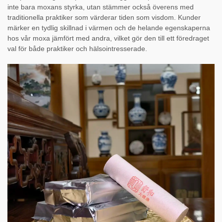
inte bara moxans styrka, utan stämmer också överens med
traditionella praktiker som värderar tiden som visdom. Kunder
märker en tydlig skillnad i värmen och de helande egenskaperna
hos vår moxa jämfört med andra, vilket gör den till ett föredraget
val för både praktiker och hälsointresserade.