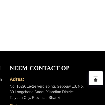
N
NEEM CONTACT OP
Adres:
in
No. 1029, 1e-2e verdieping, Gebouw 13, No.
80 Longcheng Straat, Xiaodian District,
Taiyuan City, Provincie Shanxi