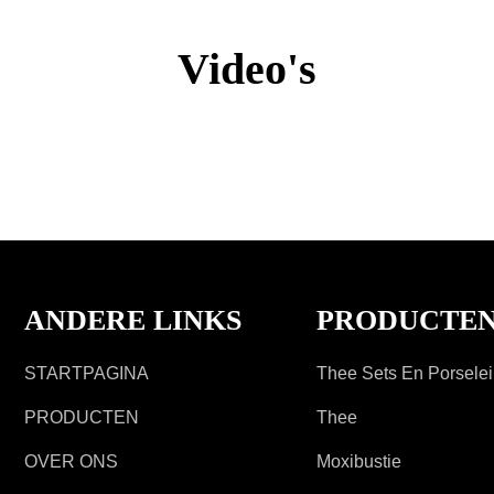
Video's
ANDERE LINKS
PRODUCTE
STARTPAGINA
Thee Sets En Porsele
PRODUCTEN
Thee
OVER ONS
Moxibustie