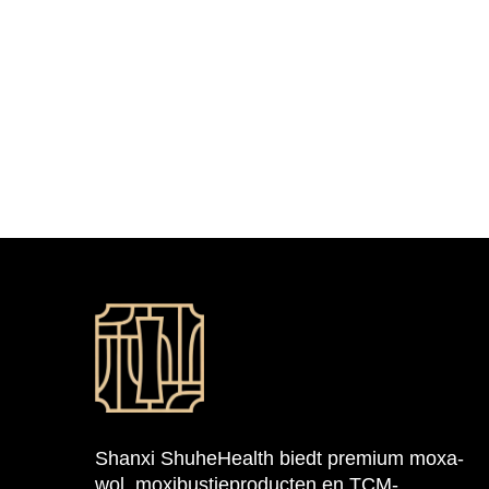
Shanxi ShuheHealth biedt premium moxa-
wol, moxibustieproducten en TCM-