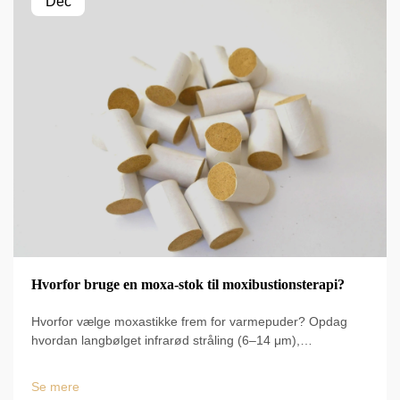
Dec
Hvorfor bruge en moxa-stok til moxibustionsterapi?
Hvorfor vælge moxastikke frem for varmepuder? Opdag
hvordan langbølget infrarød stråling (6–14 μm),
vedvarende varme på 50–60 °C og en
cirkulationsforbedring på 60 % skaber kliniske resultater.
Se mere
Lær de videnskabeligt dokumenterede fordele nu.