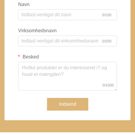
Navn
0/100
Virksomhedsnavn
0/200
Besked
0/1000
Indsend