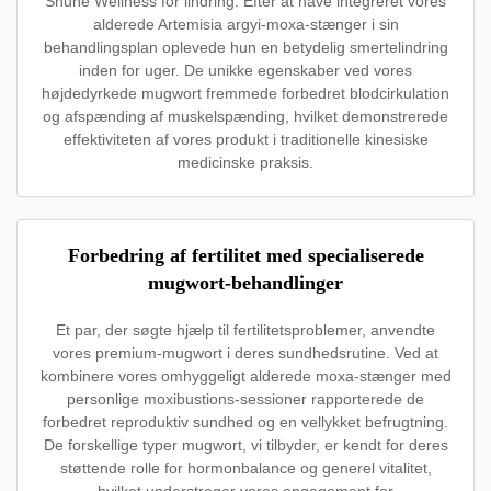
Shuhe Wellness for lindring. Efter at have integreret vores
alderede Artemisia argyi-moxa-stænger i sin
behandlingsplan oplevede hun en betydelig smertelindring
inden for uger. De unikke egenskaber ved vores
højdedyrkede mugwort fremmede forbedret blodcirkulation
og afspænding af muskelspænding, hvilket demonstrerede
effektiviteten af vores produkt i traditionelle kinesiske
medicinske praksis.
Forbedring af fertilitet med specialiserede
mugwort-behandlinger
Et par, der søgte hjælp til fertilitetsproblemer, anvendte
vores premium-mugwort i deres sundhedsrutine. Ved at
kombinere vores omhyggeligt alderede moxa-stænger med
personlige moxibustions-sessioner rapporterede de
forbedret reproduktiv sundhed og en vellykket befrugtning.
De forskellige typer mugwort, vi tilbyder, er kendt for deres
støttende rolle for hormonbalance og generel vitalitet,