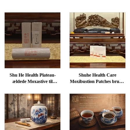
Shu He Health Plateau-
Shuhe Health Care
ældede Moxastive til
Moxibustion Patches bruges
velvære, fjernelse af
til at reducere poser under
fugtighed og opvarmning af
øjnene, genoprette vitalitet
meridianer
og fjerne blokader i
meridianer.