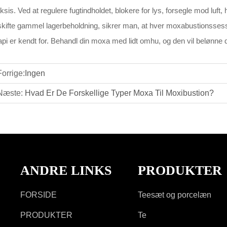
ksis. Ved at regulere fugtindholdet, blokere for lys, forsegle mod luf
kifte gammel lagerbeholdning, sikrer man, at hver moxabustionsses
api er kendt for. Behandl din moxa med lidt omhu, og den vil belønne
Forrige:
Ingen
Næste:
Hvad Er De Forskellige Typer Moxa Til Moxibustion?
ANDRE LINKS
PRODUKTER
FORSIDE
Teesæt og porcelæn
PRODUKTER
Te