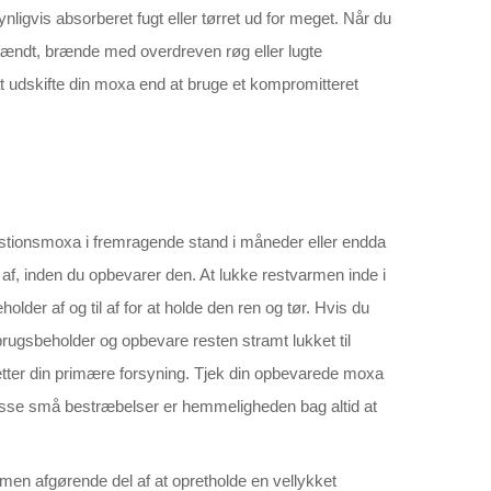
ynligvis absorberet fugt eller tørret ud for meget. Når du
tændt, brænde med overdreven røg eller lugte
 at udskifte din moxa end at bruge et kompromitteret
ibustionsmoxa i fremragende stand i måneder eller endda
 af, inden du opbevarer den. At lukke restvarmen inde i
lder af og til af for at holde den ren og tør. Hvis du
ugsbeholder og opbevare resten stramt lukket til
ætter din primære forsyning. Tjek din opbevarede moxa
. Disse små bestræbelser er hemmeligheden bag altid at
 men afgørende del af at opretholde en vellykket