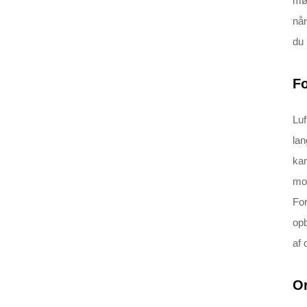
mør
når
du 
Fo
Luf
lan
kan
mox
For
opb
af 
Or