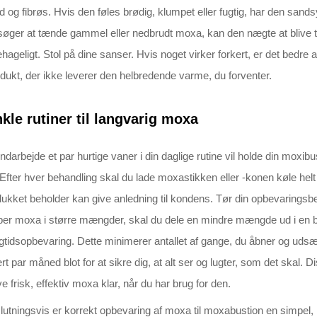
d og fibrøs. Hvis den føles brødig, klumpet eller fugtig, har den sands
søger at tænde gammel eller nedbrudt moxa, kan den nægte at blive 
hageligt. Stol på dine sanser. Hvis noget virker forkert, er det bedre
dukt, der ikke leverer den helbredende varme, du forventer.
kle rutiner til langvarig moxa
indarbejde et par hurtige vaner i din daglige rutine vil holde din mox
 Efter hver behandling skal du lade moxastikken eller -konen køle helt
lukket beholder kan give anledning til kondens. Tør din opbevaringsbeho
er moxa i større mængder, skal du dele en mindre mængde ud i en br
gtidsopbevaring. Dette minimerer antallet af gange, du åbner og uds
rt par måned blot for at sikre dig, at alt ser og lugter, som det skal
e frisk, effektiv moxa klar, når du har brug for den.
lutningsvis er korrekt opbevaring af moxa til moxabustion en simpel,