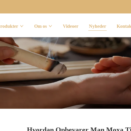
rodukter
Om os
Videoer
Nyheder
Kontak
Hvordan Opbevarer Man Moxa Til