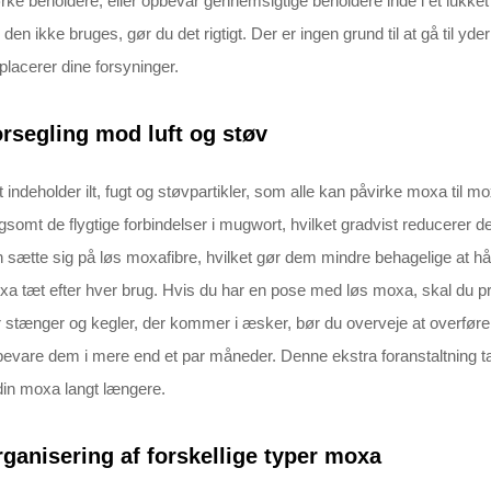
ke beholdere, eller opbevar gennemsigtige beholdere inde i et lukket
 den ikke bruges, gør du det rigtigt. Der er ingen grund til at gå til 
placerer dine forsyninger.
rsegling mod luft og støv
t indeholder ilt, fugt og støvpartikler, som alle kan påvirke moxa til 
gsomt de flygtige forbindelser i mugwort, hvilket gradvist reducerer d
 sætte sig på løs moxafibre, hvilket gør dem mindre behagelige at hån
a tæt efter hver brug. Hvis du har en pose med løs moxa, skal du pr
 stænger og kegler, der kommer i æsker, bør du overveje at overføre d
evare dem i mere end et par måneder. Denne ekstra foranstaltning t
din moxa langt længere.
ganisering af forskellige typer moxa