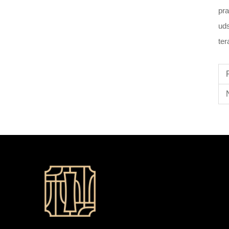
pra
uds
ter