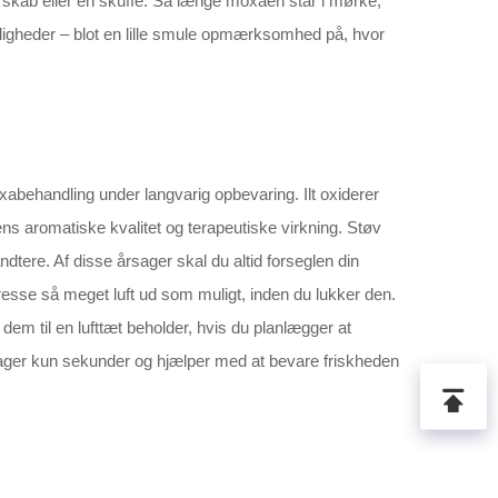
 skab eller en skuffe. Så længe moxaen står i mørke,
yderligheder – blot en lille smule opmærksomhed på, hvor
moxabehandling under langvarig opbevaring. Ilt oxiderer
ens aromatiske kvalitet og terapeutiske virkning. Støv
dtere. Af disse årsager skal du altid forseglen din
esse så meget luft ud som muligt, inden du lukker den.
em til en lufttæt beholder, hvis du planlægger at
ager kun sekunder og hjælper med at bevare friskheden