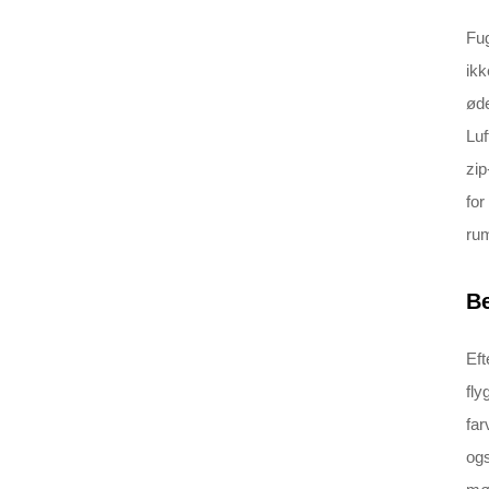
Fug
ikk
øde
Luf
zip
for
rum
Be
Eft
fly
far
ogs