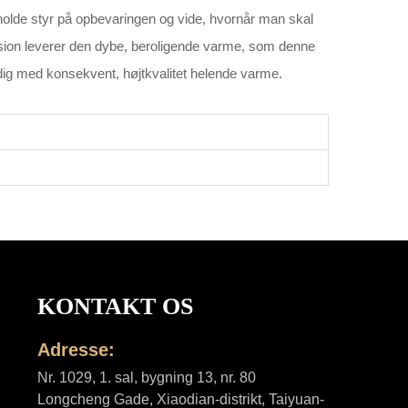
t, holde styr på opbevaringen og vide, hvornår man skal
sion leverer den dybe, beroligende varme, som denne
 dig med konsekvent, højtkvalitet helende varme.
KONTAKT OS
Adresse:
Nr. 1029, 1. sal, bygning 13, nr. 80
Longcheng Gade, Xiaodian-distrikt, Taiyuan-