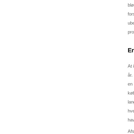
blø
for
ube
pro
En
At 
år.
en 
køb
lan
hve
hav
Afs