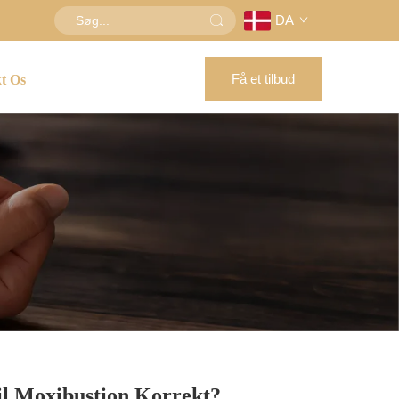
DA
Få et tilbud
t Os
 Moxibustion Korrekt?