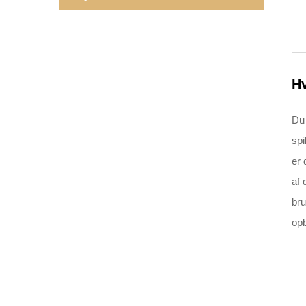
Hv
Du 
spi
er 
af 
bru
opb