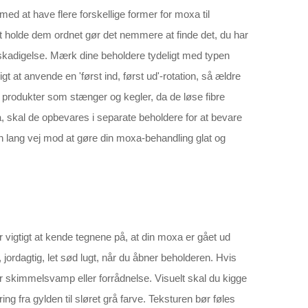
d at have flere forskellige former for moxa til
At holde dem ordnet gør det nemmere at finde det, du har
 beskadigelse. Mærk dine beholdere tydeligt med typen
 at anvende en 'først ind, først ud'-rotation, så ældre
 produkter som stænger og kegler, da de løse fibre
xa, skal de opbevares i separate beholdere for at bevare
en lang vej mod at gøre din moxa-behandling glat og
vigtigt at kende tegnene på, at din moxa er gået ud
 jordagtig, let sød lugt, når du åbner beholderen. Hvis
or skimmelsvamp eller forrådnelse. Visuelt skal du kigge
ng fra gylden til sløret grå farve. Teksturen bør føles