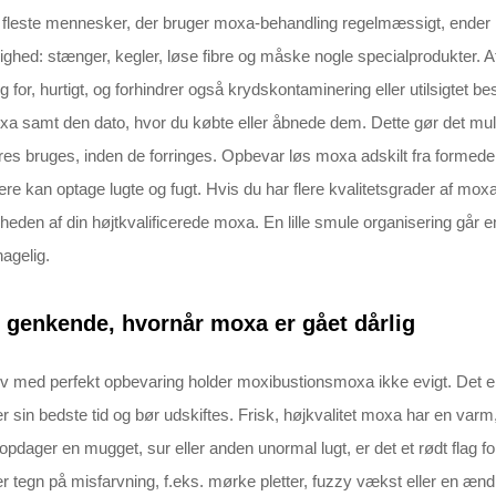
fleste mennesker, der bruger moxa-behandling regelmæssigt, ender me
ighed: stænger, kegler, løse fibre og måske nogle specialprodukter. 
g for, hurtigt, og forhindrer også krydskontaminering eller utilsigtet
a samt den dato, hvor du købte eller åbnede dem. Dette gør det muligt
res bruges, inden de forringes. Opbevar løs moxa adskilt fra formede
tere kan optage lugte og fugt. Hvis du har flere kvalitetsgrader af mo
heden af din højtkvalificerede moxa. En lille smule organisering går 
agelig.
 genkende, hvornår moxa er gået dårlig
v med perfekt opbevaring holder moxibustionsmoxa ikke evigt. Det er 
r sin bedste tid og bør udskiftes. Frisk, højkvalitet moxa har en varm,
opdager en mugget, sur eller anden unormal lugt, er det et rødt flag f
er tegn på misfarvning, f.eks. mørke pletter, fuzzy vækst eller en ændri