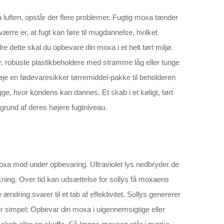
luften, opstår der flere problemer. Fugtig moxa tænder
rre er, at fugt kan føre til mugdannelse, hvilket
 dette skal du opbevare din moxa i et helt tørt miljø.
, robuste plastikbeholdere med stramme låg eller tunge
ilføje en fødevaresikker tørremiddel-pakke til beholderen
ge, hvor kondens kan dannes. Et skab i et køligt, tørt
grund af deres højere fugtniveau.
moxa mod under opbevaring. Ultraviolet lys nedbryder de
irkning. Over tid kan udsættelse for sollys få moxaens
e ændring svarer til et tab af effektivitet. Sollys genererer
r simpel: Opbevar din moxa i uigennemsigtige eller