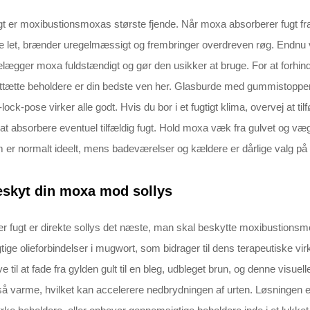
t er moxibustionsmoxas største fjende. Når moxa absorberer fugt fra 
e let, brænder uregelmæssigt og frembringer overdreven røg. Endnu væ
lægger moxa fuldstændigt og gør den usikker at bruge. For at forhindre
ttætte beholdere er din bedste ven her. Glasburde med gummistopper
-lock-pose virker alle godt. Hvis du bor i et fugtigt klima, overvej at t
 at absorbere eventuel tilfældig fugt. Hold moxa væk fra gulvet og væg
 er normalt ideelt, mens badeværelser og kældere er dårlige valg på 
skyt din moxa mod sollys
er fugt er direkte sollys det næste, man skal beskytte moxibustions
gtige olieforbindelser i mugwort, som bidrager til dens terapeutiske v
ve til at fade fra gylden gult til en bleg, udbleget brun, og denne visuell
å varme, hvilket kan accelerere nedbrydningen af urten. Løsningen e