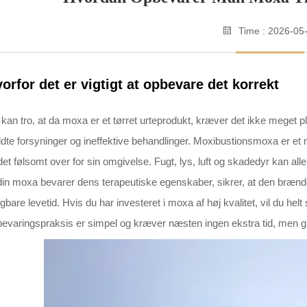
Time : 2026-05
orfor det er vigtigt at opbevare det korrekt
kan tro, at da moxa er et tørret urteprodukt, kræver det ikke meget p
ldte forsyninger og ineffektive behandlinger. Moxibustionsmoxa er et n
det følsomt over for sin omgivelse. Fugt, lys, luft og skadedyr kan al
din moxa bevarer dens terapeutiske egenskaber, sikrer, at den brænde
gbare levetid. Hvis du har investeret i moxa af høj kvalitet, vil du hel
evaringspraksis er simpel og kræver næsten ingen ekstra tid, men gø