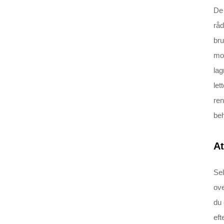
De 
råd
bru
mox
lag
let
ren
beh
At
Sel
ove
du 
eft